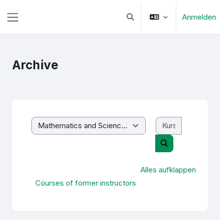
Zum Hauptinhalt
Anmelden
Sucheingabe umschalten
Website-Übersicht
Archive
Kurse such
Kursbereiche
Kurse suchen
Alles aufklappen
Courses of former instructors