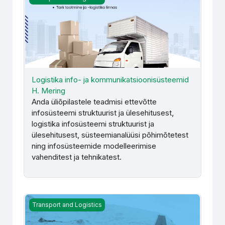
Logistika info- ja kommunikatsioonisüsteemid
H. Mering
Anda üliõpilastele teadmisi ettevõtte
infosüsteemi struktuurist ja ülesehitusest,
logistika infosüsteemi struktuurist ja
ülesehitusest, süsteemianalüüsi põhimõtetest
ning infosüsteemide modelleerimise
vahenditest ja tehnikatest.
Logistika ja kaubaveo alused. Veoseohutus - J. Krull
Transport and Logistics