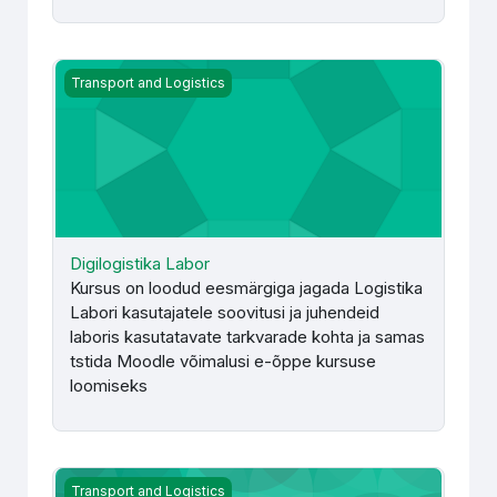
Digilogistika Labor
Transport and Logistics
Digilogistika Labor
Kursus on loodud eesmärgiga jagada Logistika
Labori kasutajatele soovitusi ja juhendeid
laboris kasutatavate tarkvarade kohta ja samas
tstida Moodle võimalusi e-õppe kursuse
loomiseks
E-Teenused - E. Ševtšenko
Transport and Logistics