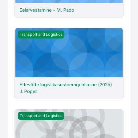
Eelarvestamine - M. Pado
Ettevõtte logistikasüsteemi juhtimine (2025) - J. Popell
Transport and Logistics
Ettevõtte logistikasüsteemi juhtimine (2025) -
J. Popell
Ettevõtte logistikasüsteemi juhtimine (2026) - J. Popell
Transport and Logistics