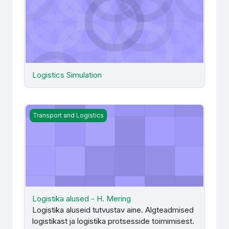
Logistics Simulation
Logistika alused - H. Mering
Transport and Logistics
Logistika alused - H. Mering
Logistika aluseid tutvustav aine. Algteadmised
logistikast ja logistika protsesside toimimisest.