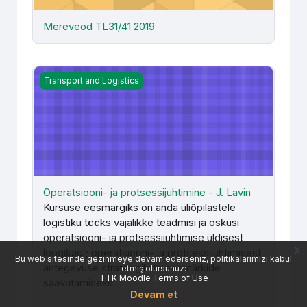
Mereveod TL31/41 2019
Operatsiooni- ja protsessijuhtimine - J. Lavin
Transport and Logistics
Operatsiooni- ja protsessijuhtimine - J. Lavin
Kursuse eesmärgiks on anda üliõpilastele
logistiku tööks vajalikke teadmisi ja oskusi
operatsiooni- ja protsessijuhtimise üldisest
x
loogikast; operatsiooni- ja protsessijuhtimisest
Bu web sitesinde gezinmeye devam ederseniz, politikalarımızı kabul
äritegevuse strateegiliste eesmärkide
etmiş olursunuz:
TTK Moodle Terms of Use
saavutamiseks.
Devam et