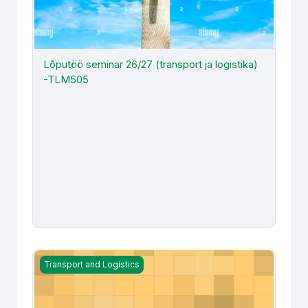
Lõputöö seminar 26/27 (transport ja logistika)
-TLM505
Lõputöö seminar 2025 (TLM505)
Transport and Logistics