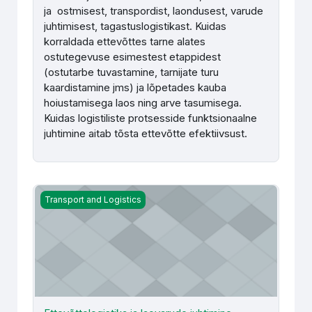
ja ostmisest, transpordist, laondusest, varude
juhtimisest, tagastuslogistikast. Kuidas
korraldada ettevõttes tarne alates
ostutegevuse esimestest etappidest
(ostutarbe tuvastamine, tarnijate turu
kaardistamine jms) ja lõpetades kauba
hoiustamisega laos ning arve tasumisega.
Kuidas logistiliste protsesside funktsionaalne
juhtimine aitab tõsta ettevõtte efektiivsust.
Ettevõttelogistika ja laovarude juhtimine (TLM360) - R. R
Transport and Logistics