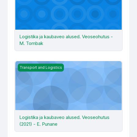
Logistika ja kaubaveo alused. Veoseohutus -
M. Tombak
Logistika ja kaubaveo alused. Veoseohutus (2021) - E. P
Transport and Logistics
Logistika ja kaubaveo alused. Veoseohutus
(2021) - E. Punane