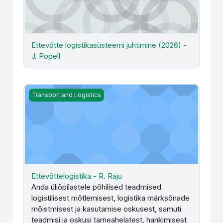
Ettevõtte logistikasüsteemi juhtimine (2026) -
J. Popell
Ettevõttelogistika - R. Raju
Transport and Logistics
Ettevõttelogistika - R. Raju
Anda üliõpilastele põhilised teadmised
logistilisest mõtlemisest, logistika märksõnade
mõistmisest ja kasutamise oskusest, samuti
teadmisi ja oskusi tarneahelatest, hankimisest