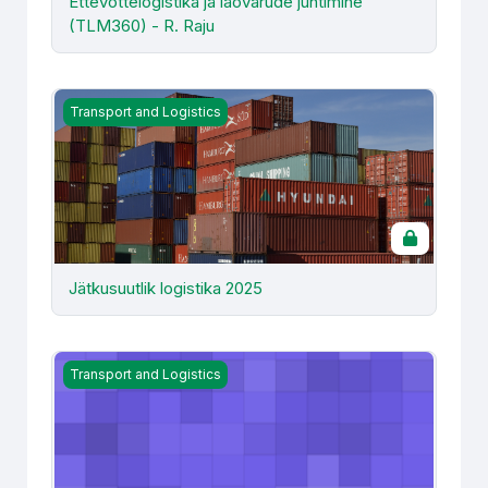
Ettevõttelogistika ja laovarude juhtimine
(TLM360) - R. Raju
Jätkusuutlik logistika 2025
Transport and Logistics
Jätkusuutlik logistika 2025
Juhti abistavad süsteemid (LTR040) - R. Maas
Transport and Logistics