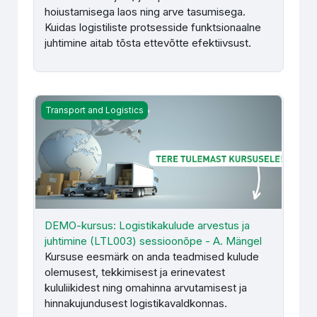
hoiustamisega laos ning arve tasumisega.
Kuidas logistiliste protsesside funktsionaalne
juhtimine aitab tõsta ettevõtte efektiivsust.
DEMO-kursus: Logistikakulude arvestus ja juhtimine (L
Transport and Logistics
DEMO-kursus: Logistikakulude arvestus ja
juhtimine (LTL003) sessioonõpe - A. Mängel
Kursuse eesmärk on anda teadmised kulude
olemusest, tekkimisest ja erinevatest
kululiikidest ning omahinna arvutamisest ja
hinnakujundusest logistikavaldkonnas.