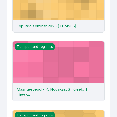
Lõputöö seminar 2025 (TLM505)
Maanteeveod - K. Nõuakas, S. Kreek, T. Hintsov
Transport and Logistics
Maanteeveod - K. Nõuakas, S. Kreek, T.
Hintsov
Maanteeveod - T. Mägi
Transport and Logistics