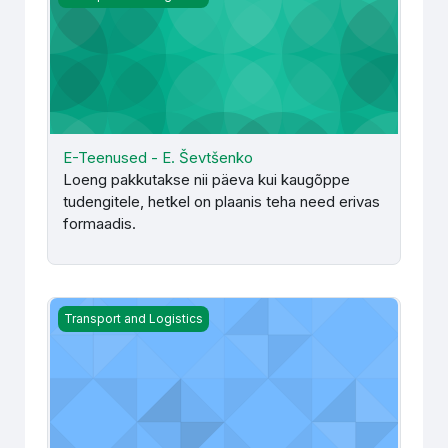
E-Teenused - E. Ševtšenko
Loeng pakkutakse nii päeva kui kaugõppe
tudengitele, hetkel on plaanis teha need erivas
formaadis.
Eelarvestamine - M. Pado
Transport and Logistics