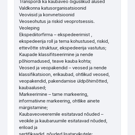
Transpordi ka kaubaveo õiguslikud alused
Valdkonna katusorganisatsioonid
Veoviisid ja konvnetsioonid
Veoseohutus ja riskid veoprotsessis.
Veoleping
Ekspediitorfirma – ekspedeerimist ,
ekspedeerija roll ja tema kohustused, riskid,
ettevõtte struktuur, ekspedeerija vastutus;
Kaupade klassifitseerimine ja nende
põhiomadused, teave kauba kohta;
Veosed ja veopakendid – veosed ja nende
klassifikatsioon, erikaubad, ohtlikud veosed,
veopakendid, pakendamise üldpõhimõtted,
kaubaalused;
Markeerimine – tarne markeering,
informatiivne markeering, ohtlike ainete
märgistamine;
Kaubaveoveeremile esitatavad nõuded –
veokile ja kaubaruumile esitatavad nõuded,
eriload ja
sertifikaadid, nõuded lisatarvikutele;