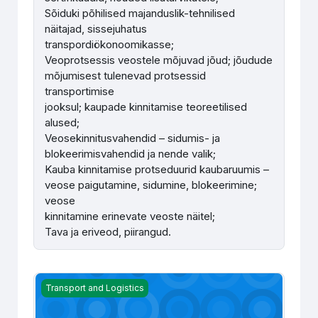
Sõiduki põhilised majanduslik-tehnilised
näitajad, sissejuhatus
transpordiökonoomikasse;
Veoprotsessis veostele mõjuvad jõud; jõudude
mõjumisest tulenevad protsessid
transportimise
jooksul; kaupade kinnitamise teoreetilised
alused;
Veosekinnitusvahendid – sidumis- ja
blokeerimisvahendid ja nende valik;
Kauba kinnitamise protseduurid kaubaruumis –
veose paigutamine, sidumine, blokeerimine;
veose
kinnitamine erinevate veoste näitel;
Tava ja eriveod, piirangud.
Logistika ja kaubaveo alused. Veoseohutus - M. Tombak
Transport and Logistics