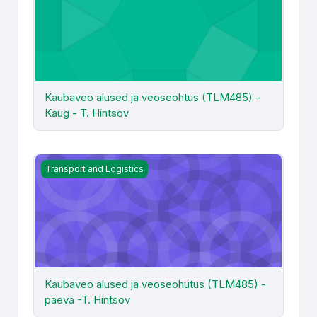
Kaubaveo alused ja veoseohtus (TLM485) -
Kaug - T. Hintsov
Kaubaveo alused ja veoseohutus (TLM485) - päeva -T. 
Transport and Logistics
Kaubaveo alused ja veoseohutus (TLM485) -
päeva -T. Hintsov