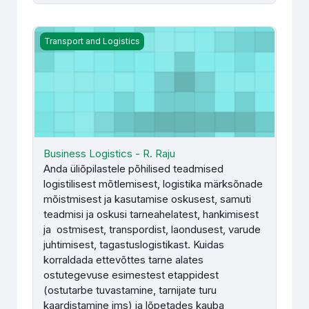
Business Logistics - R. Raju
Transport and Logistics
Business Logistics - R. Raju
Anda üliõpilastele põhilised teadmised
logistilisest mõtlemisest, logistika märksõnade
mõistmisest ja kasutamise oskusest, samuti
teadmisi ja oskusi tarneahelatest, hankimisest
ja ostmisest, transpordist, laondusest, varude
juhtimisest, tagastuslogistikast. Kuidas
korraldada ettevõttes tarne alates
ostutegevuse esimestest etappidest
(ostutarbe tuvastamine, tarnijate turu
kaardistamine jms) ja lõpetades kauba