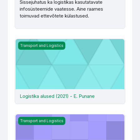
Sissejuhatus ka logistikas kasutatavate
infosüsteemide vaatesse. Aine raames
toimuvad ettevõtete külastused.
Logistika alused (2021) - E. Punane
Transport and Logistics
Logistika alused (2021) - E. Punane
Logistika alused (2021) - S. Raba
Transport and Logistics