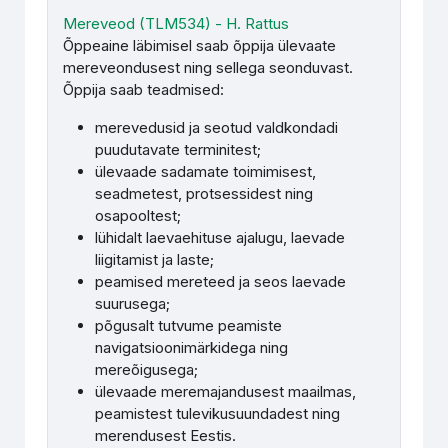
Mereveod (TLM534) - H. Rattus
Õppeaine läbimisel saab õppija ülevaate
mereveondusest ning sellega seonduvast.
Õppija saab teadmised:
merevedusid ja seotud valdkondadi
puudutavate terminitest;
ülevaade sadamate toimimisest,
seadmetest, protsessidest ning
osapooltest;
lühidalt laevaehituse ajalugu, laevade
liigitamist ja laste;
peamised mereteed ja seos laevade
suurusega;
põgusalt tutvume peamiste
navigatsioonimärkidega ning
mereõigusega;
ülevaade meremajandusest maailmas,
peamistest tulevikusuundadest ning
merendusest Eestis.