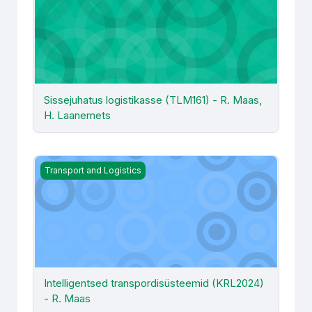
Sissejuhatus logistikasse (TLM161) - R. Maas,
H. Laanemets
Intelligentsed transpordisüsteemid (KRL2024) - R. Maas
Transport and Logistics
Intelligentsed transpordisüsteemid (KRL2024)
- R. Maas