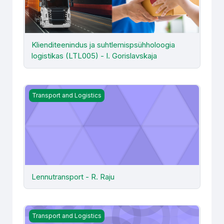
Klienditeenindus ja suhtlemispsühholoogia
logistikas (LTL005) - I. Gorislavskaja
Lennutransport - R. Raju
Transport and Logistics
Lennutransport - R. Raju
Logistics Simulation
Transport and Logistics