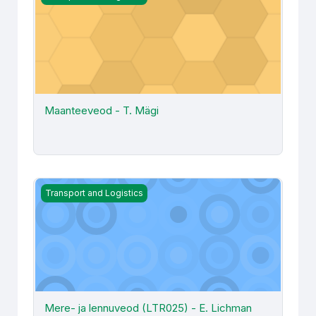
Maanteeveod - T. Mägi
Mere- ja lennuveod (LTR025) - E. Lichman
Transport and Logistics
Mere- ja lennuveod (LTR025) - E. Lichman