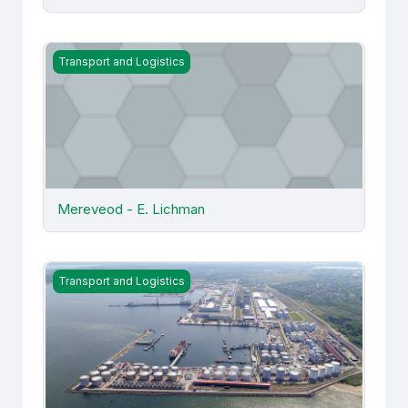
Mereveod - E. Lichman
Transport and Logistics
Mereveod - E. Lichman
Mereveod (TLM534) - H. Rattus
Transport and Logistics