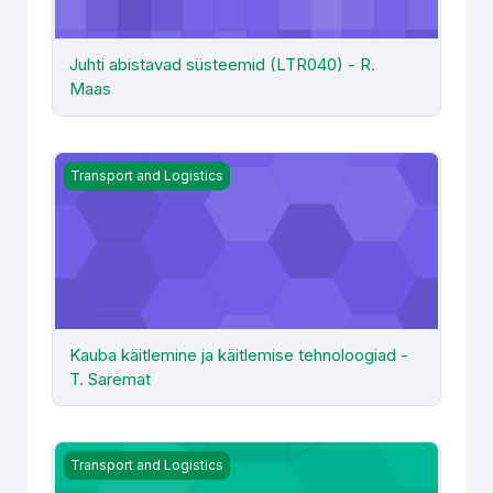
Juhti abistavad süsteemid (LTR040) - R.
Maas
Kauba käitlemine ja käitlemise tehnoloogiad - T. Saremat
Transport and Logistics
Kauba käitlemine ja käitlemise tehnoloogiad -
T. Saremat
Kaubaveo alused ja veoseohtus (TLM485) - Kaug - T. H
Transport and Logistics