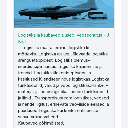
Logistika ja kaubaveo alused. Veoseohutus - J.
Krull
Logistika määratlemine, logistika kui
mõtteviis. Logistika ajalugu, ülevaade logistika
arenguetappidest. Logistika olemus-
interdistsiplinaarsus.Logistika kujunemine ja
trendid. Logistika üldkontseptsioon ja
käsitlused Klienditeenindus logistikas.Logistika
funktsioonid, varud ja vood logistikas.Hanke, -
materjali ja jaotuslogistika, ladude funktsioonid
ja liigid . Transpordisüsteem logistikas, veosed
ja nende liigitus, erinevate veoviiside eelised ja
puudused.Logistika kui konkurentsieelise
saavutamise vahend.
Kaubaveo põhimõisted;