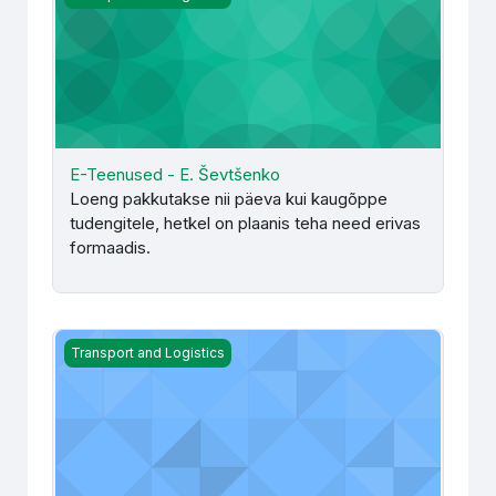
E-Teenused - E. Ševtšenko
Loeng pakkutakse nii päeva kui kaugõppe
tudengitele, hetkel on plaanis teha need erivas
formaadis.
Eelarvestamine - M. Pado
Transport and Logistics