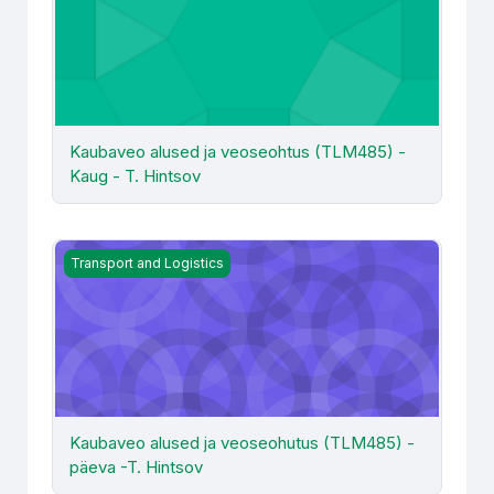
Kaubaveo alused ja veoseohtus (TLM485) -
Kaug - T. Hintsov
Kaubaveo alused ja veoseohutus (TLM485) - päeva -T. 
Transport and Logistics
Kaubaveo alused ja veoseohutus (TLM485) -
päeva -T. Hintsov