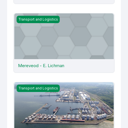
Mereveod - E. Lichman
Transport and Logistics
Mereveod - E. Lichman
Mereveod (TLM534) - H. Rattus
Transport and Logistics