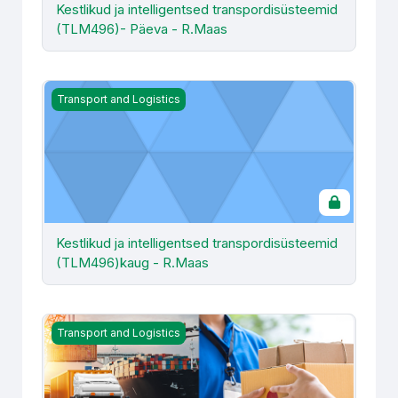
Kestlikud ja intelligentsed transpordisüsteemid
(TLM496)- Päeva - R.Maas
Kestlikud ja intelligentsed transpordisüsteemid (TLM49
Transport and Logistics
Kestlikud ja intelligentsed transpordisüsteemid
(TLM496)kaug - R.Maas
Klienditeenindus ja suhtlemispsühholoogia logistikas (LTL
Transport and Logistics