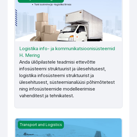
Logistika info- ja kommunikatsioonisüsteemid
H. Mering
Anda üliõpilastele teadmisi ettevõtte
infosüsteemi struktuurist ja ülesehitusest,
logistika infosüsteemi struktuurist ja
ülesehitusest, süsteemianalüüsi põhimõtetest
ning infosüsteemide modelleerimise
vahenditest ja tehnikatest.
Logistika ja kaubaveo alused. Veoseohutus - J. Krull
Transport and Logistics