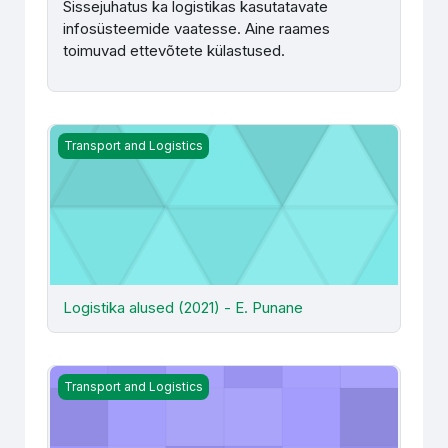
Sissejuhatus ka logistikas kasutatavate
infosüsteemide vaatesse. Aine raames
toimuvad ettevõtete külastused.
Logistika alused (2021) - E. Punane
Transport and Logistics
Logistika alused (2021) - E. Punane
Logistika alused (2021) - S. Raba
Transport and Logistics