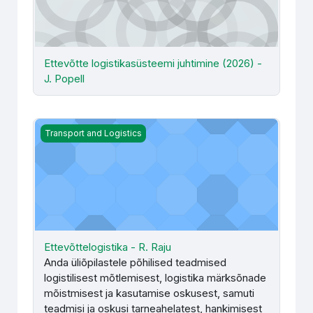
Ettevõtte logistikasüsteemi juhtimine (2026) -
J. Popell
Ettevõttelogistika - R. Raju
Transport and Logistics
Ettevõttelogistika - R. Raju
Anda üliõpilastele põhilised teadmised
logistilisest mõtlemisest, logistika märksõnade
mõistmisest ja kasutamise oskusest, samuti
teadmisi ja oskusi tarneahelatest, hankimisest