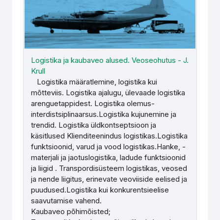
Logistika ja kaubaveo alused. Veoseohutus - J.
Krull
Logistika määratlemine, logistika kui
mõtteviis. Logistika ajalugu, ülevaade logistika
arenguetappidest. Logistika olemus-
interdistsiplinaarsus.Logistika kujunemine ja
trendid. Logistika üldkontseptsioon ja
käsitlused Klienditeenindus logistikas.Logistika
funktsioonid, varud ja vood logistikas.Hanke, -
materjali ja jaotuslogistika, ladude funktsioonid
ja liigid . Transpordisüsteem logistikas, veosed
ja nende liigitus, erinevate veoviiside eelised ja
puudused.Logistika kui konkurentsieelise
saavutamise vahend.
Kaubaveo põhimõisted;