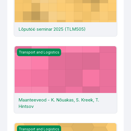
Lõputöö seminar 2025 (TLM505)
Maanteeveod - K. Nõuakas, S. Kreek, T. Hintsov
Transport and Logistics
Maanteeveod - K. Nõuakas, S. Kreek, T.
Hintsov
Maanteeveod - T. Mägi
Transport and Logistics