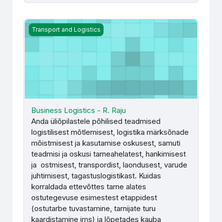
Business Logistics - R. Raju
Transport and Logistics
Business Logistics - R. Raju
Anda üliõpilastele põhilised teadmised
logistilisest mõtlemisest, logistika märksõnade
mõistmisest ja kasutamise oskusest, samuti
teadmisi ja oskusi tarneahelatest, hankimisest
ja ostmisest, transpordist, laondusest, varude
juhtimisest, tagastuslogistikast. Kuidas
korraldada ettevõttes tarne alates
ostutegevuse esimestest etappidest
(ostutarbe tuvastamine, tarnijate turu
kaardistamine jms) ja lõpetades kauba