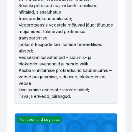
Sõiduki põhilised majanduslik-tehnilised
näitajad, sissejuhatus
transpordiökonoomikasse;
Veoprotsessis veostele mõjuvad jõud; jõudude
mõjumisest tulenevad protsessid
transportimise
jooksul; kaupade kinnitamise teoreetilised
alused;
Veosekinnitusvahendid – sidumis- ja
blokeerimisvahendid ja nende valik;
Kauba kinnitamise protseduurid kaubaruumis –
veose paigutamine, sidumine, blokeerimine;
veose
kinnitamine erinevate veoste näitel;
Tava ja eriveod, piirangud.
Logistika ja kaubaveo alused. Veoseohutus - M. Tombak
Transport and Logistics