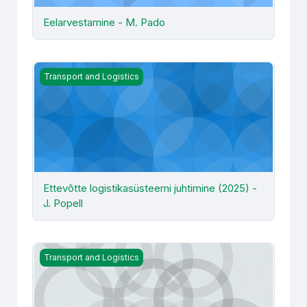
Eelarvestamine - M. Pado
Ettevõtte logistikasüsteemi juhtimine (2025) - J. Popell
Transport and Logistics
Ettevõtte logistikasüsteemi juhtimine (2025) -
J. Popell
Ettevõtte logistikasüsteemi juhtimine (2026) - J. Popell
Transport and Logistics