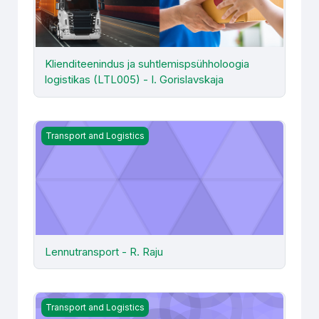
Klienditeenindus ja suhtlemispsühholoogia
logistikas (LTL005) - I. Gorislavskaja
Lennutransport - R. Raju
Transport and Logistics
Lennutransport - R. Raju
Logistics Simulation
Transport and Logistics