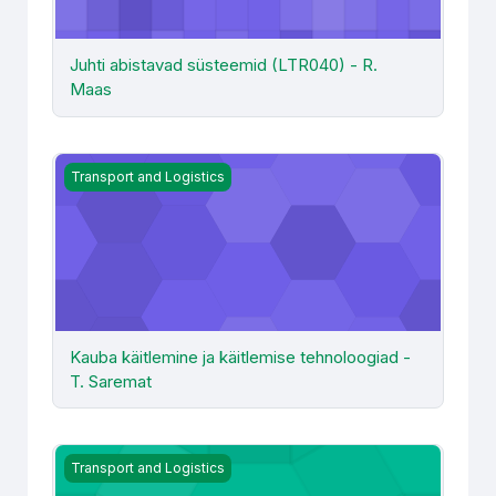
Juhti abistavad süsteemid (LTR040) - R.
Maas
Kauba käitlemine ja käitlemise tehnoloogiad - T. Saremat
Transport and Logistics
Kauba käitlemine ja käitlemise tehnoloogiad -
T. Saremat
Kaubaveo alused ja veoseohtus (TLM485) - Kaug - T. H
Transport and Logistics