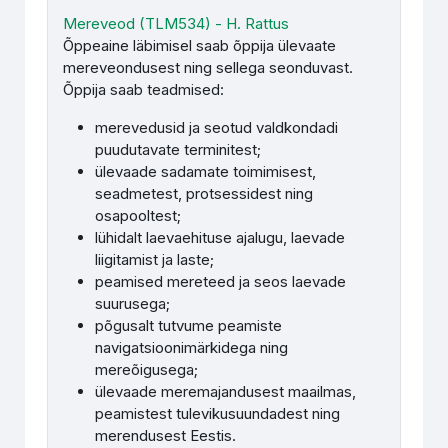
Mereveod (TLM534) - H. Rattus
Õppeaine läbimisel saab õppija ülevaate
mereveondusest ning sellega seonduvast.
Õppija saab teadmised:
merevedusid ja seotud valdkondadi
puudutavate terminitest;
ülevaade sadamate toimimisest,
seadmetest, protsessidest ning
osapooltest;
lühidalt laevaehituse ajalugu, laevade
liigitamist ja laste;
peamised mereteed ja seos laevade
suurusega;
põgusalt tutvume peamiste
navigatsioonimärkidega ning
mereõigusega;
ülevaade meremajandusest maailmas,
peamistest tulevikusuundadest ning
merendusest Eestis.