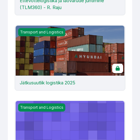
Ettevõttelogistika ja laovarude juhtimine
(TLM360) - R. Raju
Jätkusuutlik logistika 2025
Transport and Logistics
Jätkusuutlik logistika 2025
Juhti abistavad süsteemid (LTR040) - R. Maas
Transport and Logistics