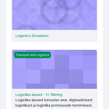
Logistics Simulation
Logistika alused - H. Mering
Transport and Logistics
Logistika alused - H. Mering
Logistika aluseid tutvustav aine. Algteadmised
logistikast ja logistika protsesside toimimisest.