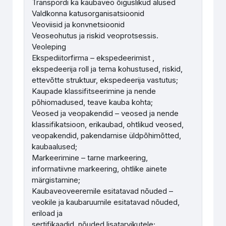
Transpordi ka kaubaveo õiguslikud alused
Valdkonna katusorganisatsioonid
Veoviisid ja konvnetsioonid
Veoseohutus ja riskid veoprotsessis.
Veoleping
Ekspediitorfirma – ekspedeerimist ,
ekspedeerija roll ja tema kohustused, riskid,
ettevõtte struktuur, ekspedeerija vastutus;
Kaupade klassifitseerimine ja nende
põhiomadused, teave kauba kohta;
Veosed ja veopakendid – veosed ja nende
klassifikatsioon, erikaubad, ohtlikud veosed,
veopakendid, pakendamise üldpõhimõtted,
kaubaalused;
Markeerimine – tarne markeering,
informatiivne markeering, ohtlike ainete
märgistamine;
Kaubaveoveeremile esitatavad nõuded –
veokile ja kaubaruumile esitatavad nõuded,
eriload ja
sertifikaadid, nõuded lisatarvikutele;