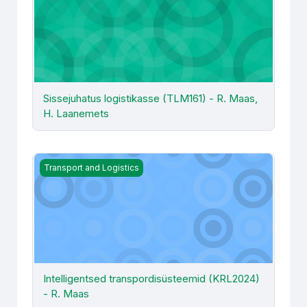
Sissejuhatus logistikasse (TLM161) - R. Maas,
H. Laanemets
Intelligentsed transpordisüsteemid (KRL2024) - R. Maas
Transport and Logistics
Intelligentsed transpordisüsteemid (KRL2024)
- R. Maas