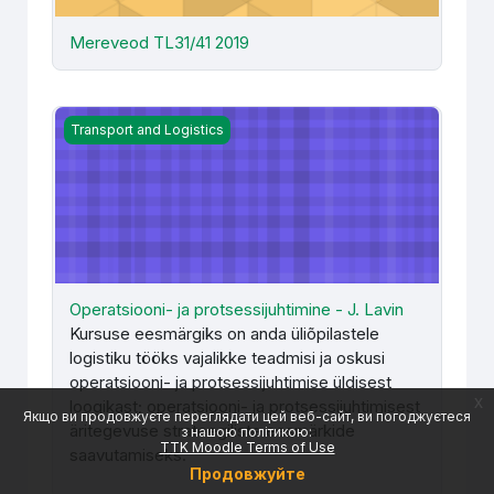
Mereveod TL31/41 2019
Operatsiooni- ja protsessijuhtimine - J. Lavin
Transport and Logistics
Operatsiooni- ja protsessijuhtimine - J. Lavin
Kursuse eesmärgiks on anda üliõpilastele
logistiku tööks vajalikke teadmisi ja oskusi
operatsiooni- ja protsessijuhtimise üldisest
x
loogikast; operatsiooni- ja protsessijuhtimisest
Якщо ви продовжуєте переглядати цей веб-сайт, ви погоджуєтеся
äritegevuse strateegiliste eesmärkide
з нашою політикою:
TTK Moodle Terms of Use
saavutamiseks.
Продовжуйте