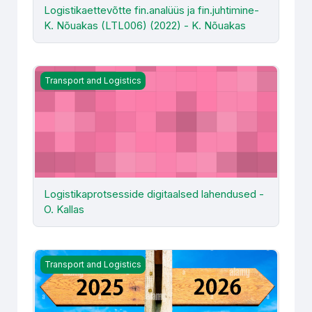
Logistikaettevõtte fin.analüüs ja fin.juhtimine-
K. Nõuakas (LTL006) (2022) - K. Nõuakas
Logistikaprotsesside digitaalsed lahendused - O. Kallas
Transport and Logistics
Logistikaprotsesside digitaalsed lahendused -
O. Kallas
Lõputöö seminar 26/27 (transport ja logistika) -TLM505
Transport and Logistics