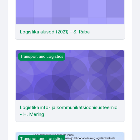
Logistika alused (2021) - S. Raba
Logistika info- ja kommunikatsioonisüsteemid - H. Merin
Transport and Logistics
Logistika info- ja kommunikatsioonisüsteemid
- H. Mering
Logistika info- ja kommunikatsioonisüsteemid H. Mering
Transport and Logistics