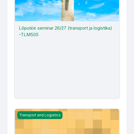
Lõputöö seminar 26/27 (transport ja logistika)
-TLM505
Lõputöö seminar 2025 (TLM505)
Transport and Logistics