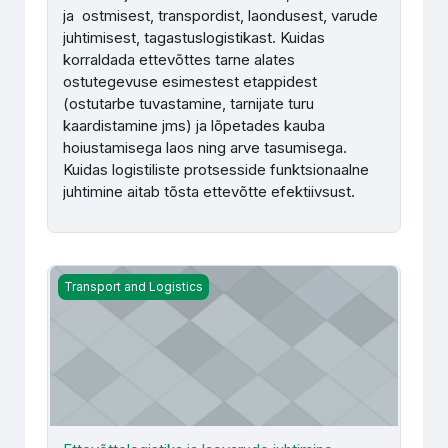
ja ostmisest, transpordist, laondusest, varude
juhtimisest, tagastuslogistikast. Kuidas
korraldada ettevõttes tarne alates
ostutegevuse esimestest etappidest
(ostutarbe tuvastamine, tarnijate turu
kaardistamine jms) ja lõpetades kauba
hoiustamisega laos ning arve tasumisega.
Kuidas logistiliste protsesside funktsionaalne
juhtimine aitab tõsta ettevõtte efektiivsust.
Ettevõttelogistika ja laovarude juhtimine (TLM360) - R. R
Transport and Logistics