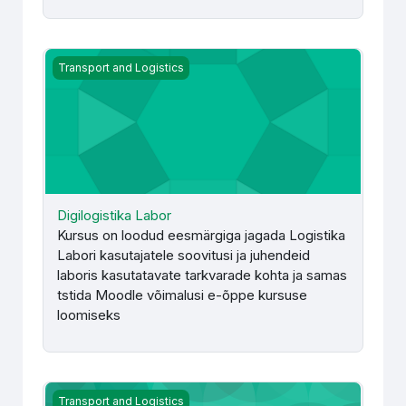
Digilogistika Labor
Transport and Logistics
Digilogistika Labor
Kursus on loodud eesmärgiga jagada Logistika
Labori kasutajatele soovitusi ja juhendeid
laboris kasutatavate tarkvarade kohta ja samas
tstida Moodle võimalusi e-õppe kursuse
loomiseks
E-Teenused - E. Ševtšenko
Transport and Logistics