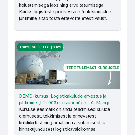
hoiustamisega laos ning arve tasumisega.
Kuidas logistiliste protsesside funktsionaalne
juhtimine aitab tõsta ettevõtte efektiivsust.
DEMO-kursus: Logistikakulude arvestus ja juhtimine (L
Transport and Logistics
DEMO-kursus: Logistikakulude arvestus ja
juhtimine (LTL003) sessioonõpe - A. Mängel
Kursuse eesmärk on anda teadmised kulude
olemusest, tekkimisest ja erinevatest
kululiikidest ning omahinna arvutamisest ja
hinnakujundusest logistikavaldkonnas.