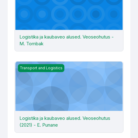
Logistika ja kaubaveo alused. Veoseohutus -
M. Tombak
Logistika ja kaubaveo alused. Veoseohutus (2021) - E. P
Transport and Logistics
Logistika ja kaubaveo alused. Veoseohutus
(2021) - E. Punane