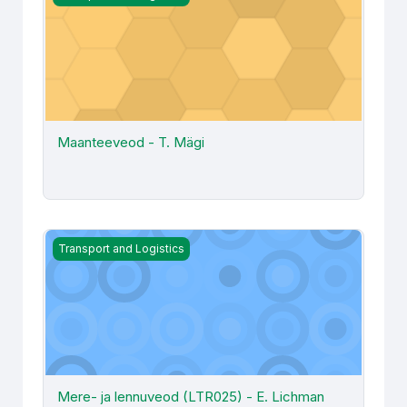
Maanteeveod - T. Mägi
Mere- ja lennuveod (LTR025) - E. Lichman
Transport and Logistics
Mere- ja lennuveod (LTR025) - E. Lichman