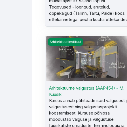
muinasajast 19. sajandi lõpuni.
Tegevused - loengud, arutelud,
õppekäigud (Tallinn, Tartu, Paide) koos
ettekannetega, pecha kucha ettekande
Arhitektuurne valgustus (AAP454) - M. K
Arhitektuuriinstituut
Arhitektuurne valgustus (AAP454) - M.
Kuusik
Kursus annab
põhiteadmised valgusest 
valgustusest ning valgustusprojekti
koostamisest. Kursuse põhiosa
moodustab valguse ja valgustuse
füüsikaliste omaduste, terminoloogia ja