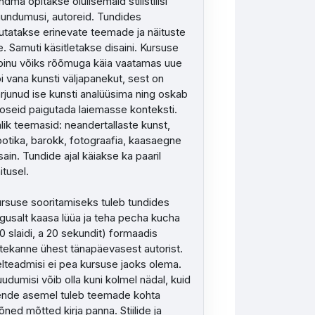
ndma õpitakse olulisemaid stilistilisi
undumusi, autoreid. Tundides
utatakse erinevate teemade ja näituste
e. Samuti käsitletakse disaini. Kursuse
binu võiks rõõmuga käia vaatamas uue
i vana kunsti väljapanekut, sest on
rjunud ise kunsti analüüsima ning oskab
oseid paigutada laiemasse konteksti.
lik teemasid: neandertallaste kunst,
otika, barokk, fotograafia, kaasaegne
sain. Tundide ajal käiakse ka paaril
itusel.
rsuse sooritamiseks tuleb tundides
gusalt kaasa lüüa ja teha pecha kucha
0 slaidi, a 20 sekundit) formaadis
tekanne ühest tänapäevasest autorist.
lteadmisi ei pea kursuse jaoks olema.
udumisi võib olla kuni kolmel nädal, kuid
nde asemel tuleb teemade kohta
ned mõtted kirja panna. Stiilide ja