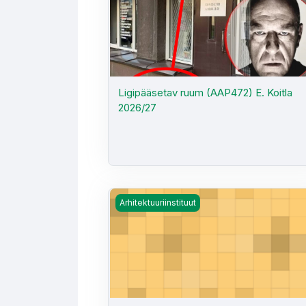
Ligipääsetav ruum (AAP472) E. Koitla
2026/27
Arhitektuuri ajalugu 2026 (AAP449) - K. 
Arhitektuuriinstituut