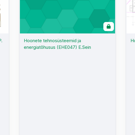
P.
Hoonete tehnosüsteemid ja
Ho
energiatõhusus (EHE047) E.Sein