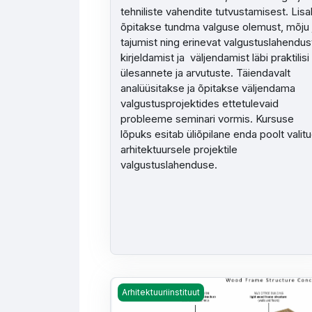
tehniliste vahendite tutvustamisest. Lis
õpitakse tundma valguse olemust, mõju 
tajumist ning erinevat valgustuslahendus
kirjeldamist ja väljendamist läbi praktilisi
ülesannete ja arvutuste. Täiendavalt
analüüsitakse ja õpitakse väljendama
valgustusprojektides ettetulevaid
probleeme seminari vormis. Kursuse
lõpuks esitab üliõpilane enda poolt valit
arhitektuursele projektile
valgustuslahenduse.
Hoonete osad (AAP448) kevad 2026 - P
Arhitektuuriinstituut