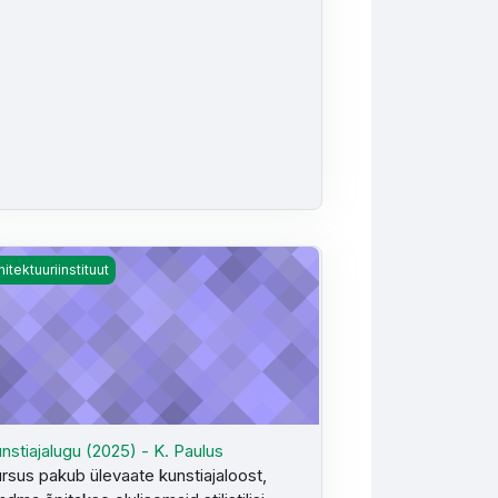
ri
stiajalugu (2025) - K. Paulus
hitektuuriinstituut
nstiajalugu (2025) - K. Paulus
rsus pakub ülevaate kunstiajaloost,