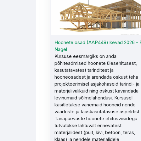
Hoonete osad (AAP448) kevad 2026 - 
Nagel
Kursuse eesmärgiks on anda
põhiteadmised hoonete ülesehitusest,
kasutatavatest tarinditest ja
hooneosadest ja arendada oskust teha
projekteerimisel asjakohaseid tarindi- ja
materjalivalikuid ning oskust kavandada
levinumaid sõlmelahendusi. Kursusel
käsitletakse vanemaid hooneid nende
väärtuste ja taaskasutatavuse aspektist.
Tänapäevaste hoonete ehitusviisidega
tutvutakse lähtuvalt erinevatest
materjalidest (puit, kivi, betoon, teras,
klaas) ja nendele materjalidele