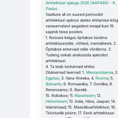
Arhitektuuri ajalugu 2026 (AAP449) - K.
Paulus
Vaatluse all on suured perioodid
arhitektuuri ajaloos alates ehitamise kõi
varasematest aegadest esiajal kuni 19.
sajandi teise pooleni.
1. Kursuse käigus õpitakse tundma
arhitektuuristiile, võtteid, mentaliteeti. 2.
Õpitakse erinevaid stiile võrdlema. 3.
Tudeng oskab analüüsida ajaloolist
arhitektuuri.
4. Ta teab tuntuimaid ehitisi.
Olulisemad teemad: 1.
Mesopotaamia
; 2
Egiptus
; 3. Vana-Kreeka; 4.
Rooma
; 5.
Bütsants
; 6. Romaanika; 7. Gootika; 8.
Renessanss; 9. Barokk
10. Rokokoo; 11.
Klassitsism
; 12.
Historitsism
; 13. India, Hiina, Jaapan; 14.
Islamimaad; 15. Maastikuarhitektuur; 16.
Tööstuslik pööre; 17. Eesti arhitektuuur