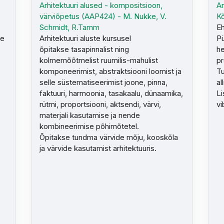
Arhitektuuri alused - kompositsioon,
Ar
värviõpetus (AAP424) - M. Nukke, V.
K
Schmidt, R.Tamm
Eh
ge
Arhitektuuri aluste kursusel
Pü
õpitakse tasapinnalist ning
he
kolmemõõtmelist ruumilis-mahulist
pr
komponeerimist, abstraktsiooni loomist ja
T
selle süstematiseerimist joone, pinna,
al
faktuuri, harmoonia, tasakaalu, dünaamika,
Li
rütmi, proportsiooni, aktsendi, värvi,
vi
materjali kasutamise ja nende
kombineerimise põhimõtetel.
.
Õpitakse tundma värvide mõju, kooskõla
ja värvide kasutamist arhitektuuris.