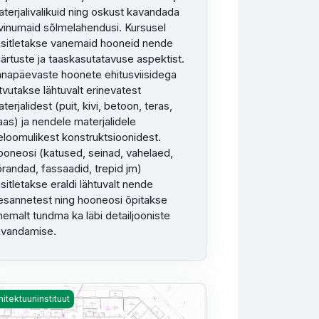
terjalivalikuid ning oskust kavandada
vinumaid sõlmelahendusi. Kursusel
sitletakse vanemaid hooneid nende
ärtuste ja taaskasutatavuse aspektist.
napäevaste hoonete ehitusviisidega
tvutakse lähtuvalt erinevatest
terjalidest (puit, kivi, betoon, teras,
aas) ja nendele materjalidele
eloomulikest konstruktsioonidest.
oneosi (katused, seinad, vahelaed,
randad, fassaadid, trepid jm)
sitletakse eraldi lähtuvalt nende
esannetest ning hooneosi õpitakse
hemalt tundma ka läbi detailjooniste
avandamise.
E.Sein
nete tüpoloogia - S. Nasari
hitektuuriinstituut