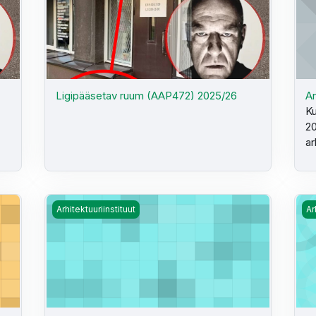
Ligipääsetav ruum (AAP472) 2025/26
Ar
Ku
20
ar
Paulus
Arhitektuuri alused - kompositsioon, värviõpetus (AA
Arh
Arhitektuuriinstituut
Ar