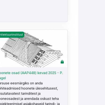
onete osad (AAP448) kevad 2025 - P. Nagel
hitektuuriinstituut
onete osad (AAP448) kevad 2025 - P.
agel
rsuse eesmärgiks on anda
hiteadmised hoonete ülesehitusest,
sutatavatest tarinditest ja
oneosadest ja arendada oskust teha
ojekteerimisel asjakohaseid tarindi- ja