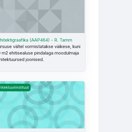
hitektigraafika (AAP464) - R. Tamm
rsuse vältel vormistatakse väikese, kuni
 m2 ehitisealuse pindalaga moodulmaja
hitektuursed joonised.
P424) - M. Nukke, V. Schmidt, R.Tamm
itektuurne akustika (AAP461) - K. Kõrven
hitektuuriinstituut