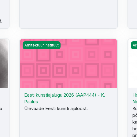
d.
uusik
Eesti kunstiajalugu 2026 (AAP444) - K. Paulus
Ho
Arhitektuuriinstituut
Ar
Eesti kunstiajalugu 2026 (AAP444) - K.
Ho
Paulus
N
ja
Ülevaade Eesti kunsti ajaloost.
Ku
põ
ka
ho
pr