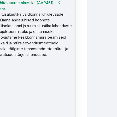
hitektuurne akustika (AAP461) - K.
õrven
itusakustika valdkonna lühiülevaade.
üame anda juhised hoonete
liisolatsiooni ja ruumiakustika lahenduste
ojekteerimiseks ja ehitamiseks.
utvustame keskkonnamüra peamiseid
likaid ja müraleevendusmeetmeid.
saks räägime tehnoseadmete müra- ja
bratsioonitõrje lahendused.