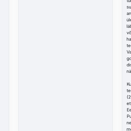
tu
su
ar
ül
lä
võ
ha
te
Va
go
di
nä
Ku
te
(2
et
Ee
Pu
ne
mõ