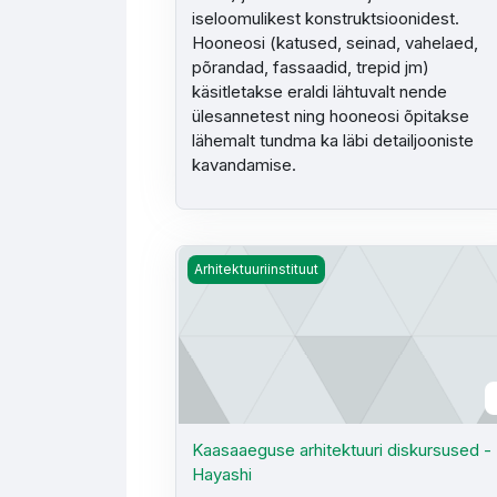
iseloomulikest konstruktsioonidest.
Hooneosi (katused, seinad, vahelaed,
põrandad, fassaadid, trepid jm)
käsitletakse eraldi lähtuvalt nende
ülesannetest ning hooneosi õpitakse
lähemalt tundma ka läbi detailjooniste
kavandamise.
Kaasaaeguse arhitektuuri diskursused - 
Arhitektuuriinstituut
Kaasaaeguse arhitektuuri diskursused - 
Hayashi