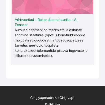
Arhiveeritud - Rakendusmehaanika - A.
Eensaar
Kursuse eesmärk on teadmiste ja oskuste
andmine staatikas (õpetus konstruktsioonile
mõjuvatest jõududest) ja tugevusõpetuses
(arvutusmeetodid tüüpiliste
konsruktsioonielementide piisava tugevuse ja
jäikuse saa­vutamiseks).
Giriş yapmadınız. (
Giriş yap
)
Politikalar