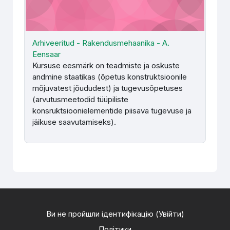
Arhiveeritud - Rakendusmehaanika - A.
Eensaar
Kursuse eesmärk on teadmiste ja oskuste
andmine staatikas (õpetus konstruktsioonile
mõjuvatest jõududest) ja tugevusõpetuses
(arvutusmeetodid tüüpiliste
konsruktsioonielementide piisava tugevuse ja
jäikuse saa­vutamiseks).
Ви не пройшли ідентифікацію (
Увійти
)
Політики