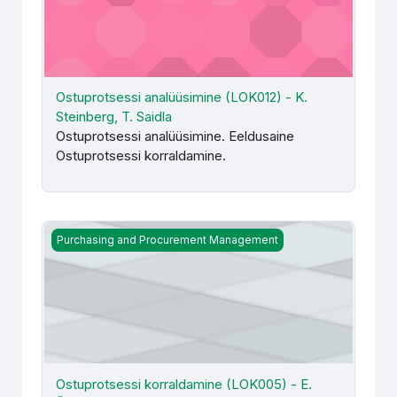
Ostuprotsessi analüüsimine (LOK012) - K.
Steinberg, T. Saidla
Ostuprotsessi analüüsimine. Eeldusaine
Ostuprotsessi korraldamine.
Ostuprotsessi korraldamine (LOK005) - E. Ševtšenko, S
Purchasing and Procurement Management
Ostuprotsessi korraldamine (LOK005) - E.