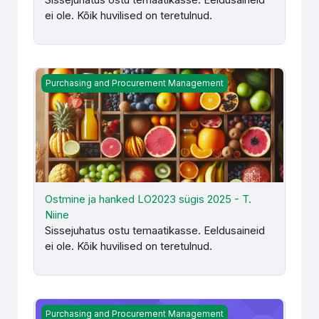
ei ole. Kõik huvilised on teretulnud.
Ostmine ja hanked LO2023 sügis 2025 - T. Niine
Purchasing and Procurement Management
Ostmine ja hanked LO2023 sügis 2025 - T.
Niine
Sissejuhatus ostu temaatikasse. Eeldusaineid
ei ole. Kõik huvilised on teretulnud.
Ostu ja hanke alused I (LOK020) - E. Aus, A. Evestus
Purchasing and Procurement Management