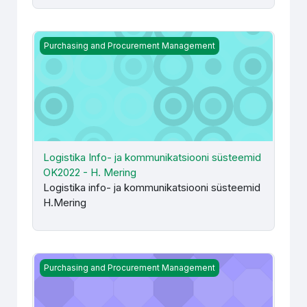
Logistika Info- ja kommunikatsiooni süsteemid OK2022 -
Purchasing and Procurement Management
Logistika Info- ja kommunikatsiooni süsteemid
OK2022 - H. Mering
Logistika info- ja kommunikatsiooni süsteemid
H.Mering
OK praktika - E. Ševtšenko, T. Karaulova, E. Vahero
Purchasing and Procurement Management