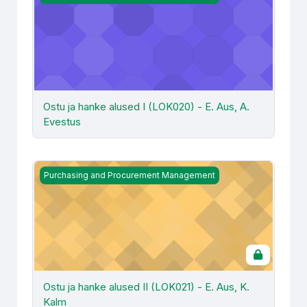
Ostu ja hanke alused I (LOK020) - E. Aus, A.
Evestus
Ostu ja hanke alused II (LOK021) - E. Aus, K. Kalm
Purchasing and Procurement Management
Ostu ja hanke alused II (LOK021) - E. Aus, K.
Kalm