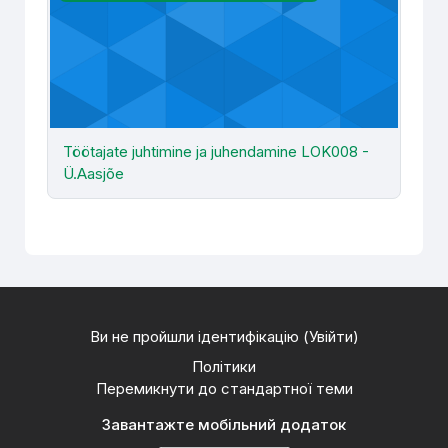
Töötajate juhtimine ja juhendamine LOK008 -
Ü.Aasjõe
Ви не пройшли ідентифікацію (
Увійти
)
Політики
Перемикнути до стандартної теми
Завантажте мобільний додаток