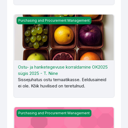
Ostu- ja hanketegevuse korraldamine OK2025 sügis 2025 
Purchasing and Procurement Management
Ostu- ja hanketegevuse korraldamine OK2025
sügis 2025 - T. Niine
Sissejuhatus ostu temaatikasse. Eeldusaineid
ei ole. Kõik huvilised on teretulnud.
Ostuprotsessi analüüsimine (LOK012) - K. Steinberg, T. S
Purchasing and Procurement Management