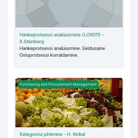
Hankeprotsessi analüüsimine (LOK011) -
K.Steinberg
Hankeprotsessi analüüsmine. Eeldusaine
Ostuprotsessi korraldamine.
Kategooria juhtimine - H. Kirikal
Purchasing and Procurement Management
Kategooria juhtimine - H. Kirikal