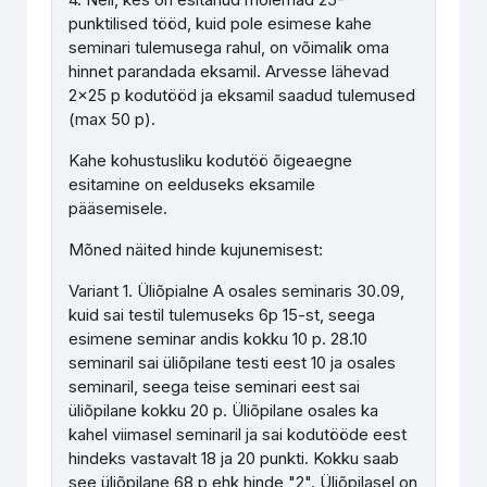
punktilised tööd, kuid pole esimese kahe
seminari tulemusega rahul, on võimalik oma
hinnet parandada eksamil. Arvesse lähevad
2x25 p kodutööd ja eksamil saadud tulemused
(max 50 p).
Kahe kohustusliku kodutöö õigeaegne
esitamine on eelduseks eksamile
pääsemisele.
Mõned näited hinde kujunemisest:
Variant 1. Üliõpialne A osales seminaris 30.09,
kuid sai testil tulemuseks 6p 15-st, seega
esimene seminar andis kokku 10 p. 28.10
seminaril sai üliõpilane testi eest 10 ja osales
seminaril, seega teise seminari eest sai
üliõpilane kokku 20 p. Üliõpilane osales ka
kahel viimasel seminaril ja sai kodutööde eest
hindeks vastavalt 18 ja 20 punkti. Kokku saab
see üliõpilane 68 p ehk hinde "2". Üliõpilasel on