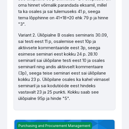
oma hinnet võimalik parandada eksamil, millel
ta ka osales ja sai tulemuseks 41 p, seega
tema lõpphinne on 41+18+20 ehk 79 p ja hinne
"3".
Variant 2. Üliõpialne B osales seminaris 30.09,
sai testi eest 11 p, osalemise eest 10p ja
aktiivsete kommentaaride eest 3p, seega
esimese seminari eest kokku 24 p. 28.10
seminaril sai üliõpilane testi eest 10 ja osales
seminaril ning andis aktiivselt kommentaare
(3p), seega teise seminari eest sai üliõpilane
kokku 23 p. Üliõpilane osales ka kahel viimasel
seminaril ja sai kodutööde eest hindeks
vastavalt 23 ja 25 punkti. Kokku saab see
üliõpialne 95p ja hinde "5".
Töötajate juhtimine ja juhendamine LOK008 - Ü.Aasjõe
Purchasing and Procurement Management