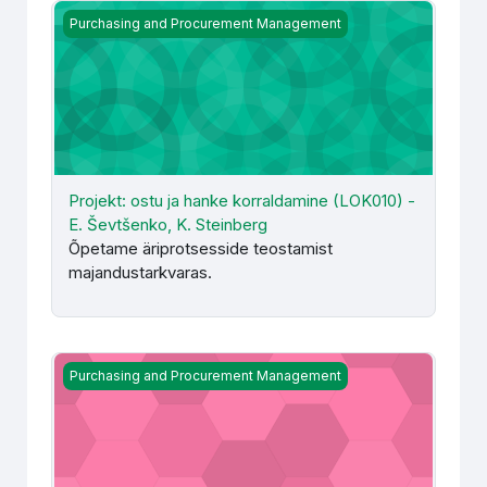
Projekt: ostu ja hanke korraldamine (LOK010) - E. Ševtše
Purchasing and Procurement Management
Projekt: ostu ja hanke korraldamine (LOK010) -
E. Ševtšenko, K. Steinberg
Õpetame äriprotsesside teostamist
majandustarkvaras.
Raudtee valdkonna ostu- ja hankekorraldus (LRT014) - E
Purchasing and Procurement Management