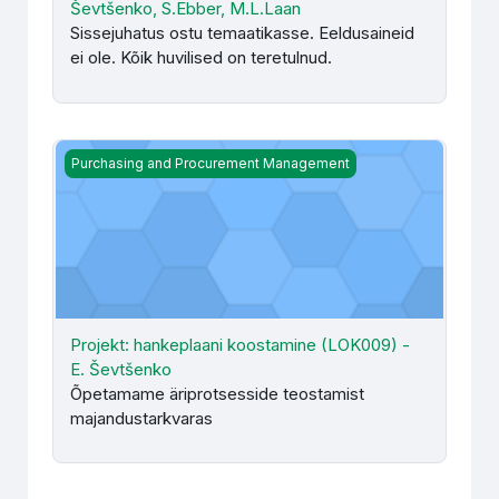
Ševtšenko, S.Ebber, M.L.Laan
Sissejuhatus ostu temaatikasse. Eeldusaineid
ei ole. Kõik huvilised on teretulnud.
Projekt: hankeplaani koostamine (LOK009) - E. Ševtšen
Purchasing and Procurement Management
Projekt: hankeplaani koostamine (LOK009) -
E. Ševtšenko
Õpetamame äriprotsesside teostamist
majandustarkvaras