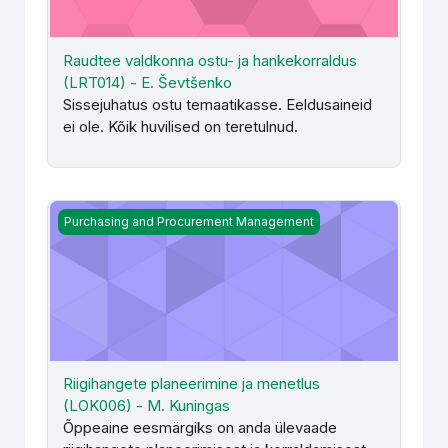
Raudtee valdkonna ostu- ja hankekorraldus
(LRT014) - E. Ševtšenko
Sissejuhatus ostu temaatikasse. Eeldusaineid
ei ole. Kõik huvilised on teretulnud.
Riigihangete planeerimine ja menetlus (LOK006) - M. Ku
Purchasing and Procurement Management
Riigihangete planeerimine ja menetlus
(LOK006) - M. Kuningas
Õppeaine eesmärgiks on anda ülevaade