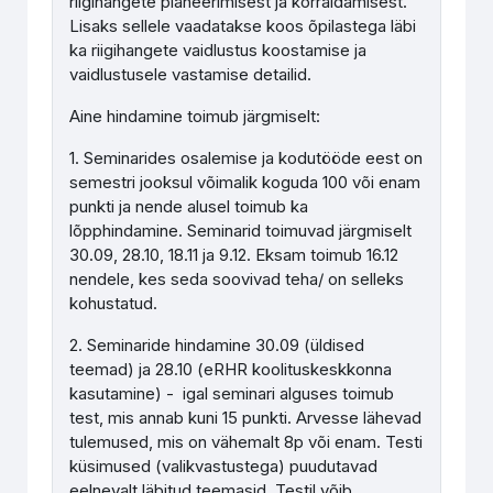
riigihangete planeerimisest ja korraldamisest.
Lisaks sellele vaadatakse koos õpilastega läbi
ka riigihangete vaidlustus koostamise ja
vaidlustusele vastamise detailid.
Aine hindamine toimub järgmiselt:
1. Seminarides osalemise ja kodutööde eest on
semestri jooksul võimalik koguda 100 või enam
punkti ja nende alusel toimub ka
lõpphindamine. Seminarid toimuvad järgmiselt
30.09, 28.10, 18.11 ja 9.12. Eksam toimub 16.12
nendele, kes seda soovivad teha/ on selleks
kohustatud.
2. Seminaride hindamine 30.09 (üldised
teemad) ja 28.10 (eRHR koolituskeskkonna
kasutamine) - igal seminari alguses toimub
test, mis annab kuni 15 punkti. Arvesse lähevad
tulemused, mis on vähemalt 8p või enam. Testi
küsimused (valikvastustega) puudutavad
eelnevalt läbitud teemasid. Testil võib