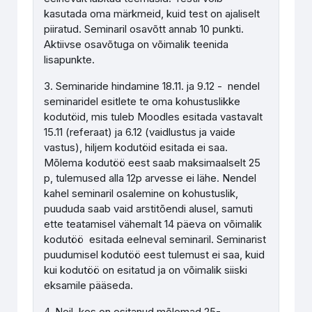
kasutada oma märkmeid, kuid test on ajaliselt
piiratud. Seminaril osavõtt annab 10 punkti.
Aktiivse osavõtuga on võimalik teenida
lisapunkte.
3. Seminaride hindamine 18.11. ja 9.12 - nendel
seminaridel esitlete te oma kohustuslikke
kodutöid, mis tuleb Moodles esitada vastavalt
15.11 (referaat) ja 6.12 (vaidlustus ja vaide
vastus), hiljem kodutöid esitada ei saa.
Mõlema kodutöö eest saab maksimaalselt 25
p, tulemused alla 12p arvesse ei lähe. Nendel
kahel seminaril osalemine on kohustuslik,
puududa saab vaid arstitõendi alusel, samuti
ette teatamisel vähemalt 14 päeva on võimalik
kodutöö esitada eelneval seminaril. Seminarist
puudumisel kodutöö eest tulemust ei saa, kuid
kui kodutöö on esitatud ja on võimalik siiski
eksamile pääseda.
4. Neil, kes on esitanud mõlemad 25-