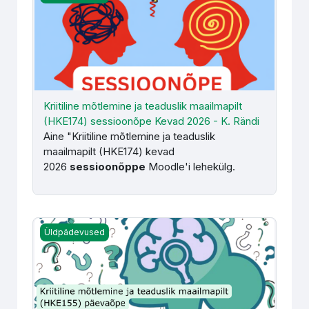
Kriitiline mõtlemine ja teaduslik maailmapilt
(HKE174) sessioonõpe Kevad 2026 - K. Rändi
Aine "Kriitiline mõtlemine ja teaduslik
maailmapilt (HKE174) kevad
2026
sessioonõppe
Moodle'i lehekülg.
Kriitiline mõtlemine ja teaduslik maailmapilt (HKE174) Süg
Üldpädevused