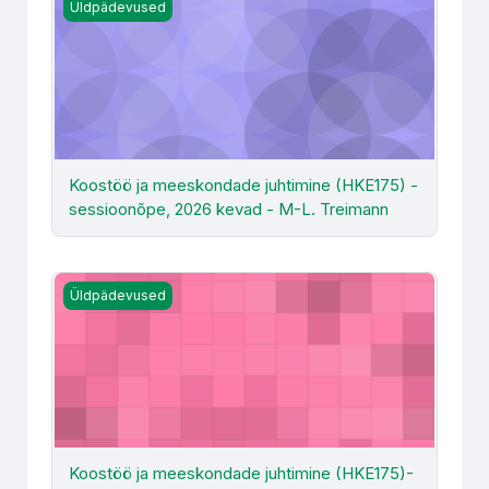
Koostöö ja meeskondade juhtimine (HKE175) - sessioon
Üldpädevused
Koostöö ja meeskondade juhtimine (HKE175) -
sessioonõpe, 2026 kevad - M-L. Treimann
Koostöö ja meeskondade juhtimine (HKE175)- M. Lokota
Üldpädevused
Koostöö ja meeskondade juhtimine (HKE175)-