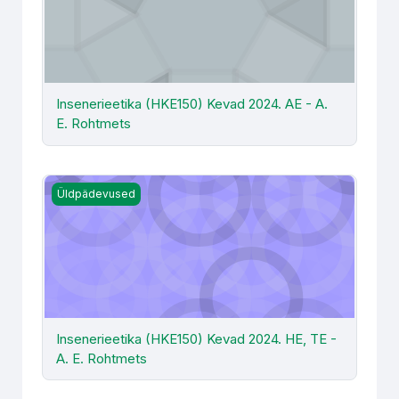
Insenerieetika (HKE150) Kevad 2024. AE - A.
E. Rohtmets
Insenerieetika (HKE150) Kevad 2024. HE, TE - A. E. Roh
Üldpädevused
Insenerieetika (HKE150) Kevad 2024. HE, TE -
A. E. Rohtmets