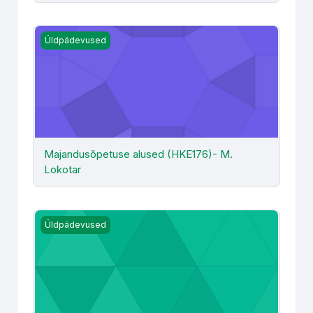
Majandusõpetuse alused (HKE176)- M. Lokotar
Üldpädevused
Majandusõpetuse alused (HKE176)- M.
Lokotar
Personalihaldus ja juhtimispsühholoogia HKE169 KTJ2024
Üldpädevused