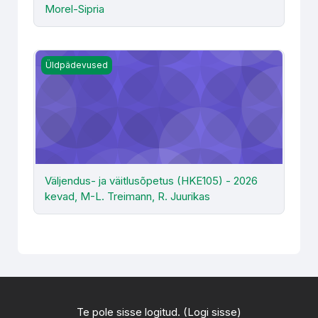
Morel-Sipria
Väljendus- ja väitlusõpetus (HKE105) - 2026 kevad, M-L. 
Üldpädevused
Väljendus- ja väitlusõpetus (HKE105) - 2026
kevad, M-L. Treimann, R. Juurikas
Te pole sisse logitud. (
Logi sisse
)