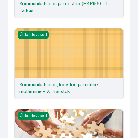
Kommunikatsioon ja koostöö (HKE155) - L.
Tarkus
Kommunikatsioon, koostöö ja kriitiline mõtlemine - V. Tra
Üldpädevused
Kommunikatsioon, koostöö ja kriitiline
mõtlemine - V. Transtok
Koostöö ja meeskondade juhtimine (HKE175) - E. Morel-S
Üldpädevused