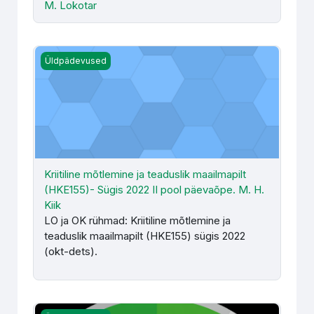
M. Lokotar
Kriitiline mõtlemine ja teaduslik maailmapilt (HKE155)- Sü
Üldpädevused
Kriitiline mõtlemine ja teaduslik maailmapilt
(HKE155)- Sügis 2022 II pool päevaõpe. M. H.
Kiik
LO ja OK rühmad: Kriitiline mõtlemine ja
teaduslik maailmapilt (HKE155) sügis 2022
(okt-dets).