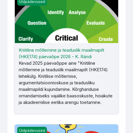
Kriitiline mõtlemine ja teaduslik maailmapilt (HKE174) pä
Üldpädevused
Kriitiline mõtlemine ja teaduslik maailmapilt
(HKE174) päevaõpe 2026 - K. Rändi
Kevad 2025 päevaõppe aine "Kriitiline
mõtlemine ja teaduslik maailmapilt (HKE174)
lehekülg. Kriitilise mõtlemise,
argumentatsioonioskuse ja teadusliku
maailmapildi kujundamine. Kõrghariduse
omandamiseks vajalike baasoskuste, hoiakute
ja akadeemilise eetika arengu toetamine.
Kriitiline mõtlemine ja teaduslik maailmapilt (HKE174) s
Üldpädevused