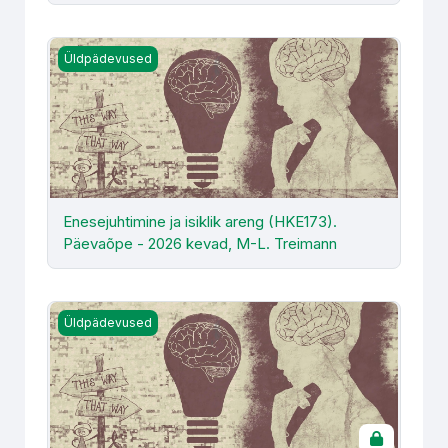
Enesejuhtimine ja isiklik areng (HKE173). Päevaõpe - 20
Üldpädevused
Enesejuhtimine ja isiklik areng (HKE173).
Päevaõpe - 2026 kevad, M-L. Treimann
Enesejuhtimine ja isiklik areng (HKE173). Sessioonõpe - 
Üldpädevused