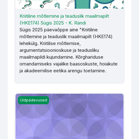
Kriitiline mõtlemine ja teaduslik maailmapilt
(HKE174) Sügis 2025 - K. Rändi
Sügis 2025 päevaõppe aine "Kriitiline
mõtlemine ja teaduslik maailmapilt (HKE174)
lehekülg. Kriitilise mõtlemise,
argumentatsioonioskuse ja teadusliku
maailmapildi kujundamine. Kõrghariduse
omandamiseks vajalike baasoskuste, hoiakute
ja akadeemilise eetika arengu toetamine.
Kriitiline mõtlemine ja teaduslik maailmapilt kevad 2023 (
Üldpädevused