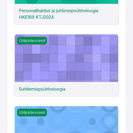
Personalihaldus ja juhtimispsühholoogia
HKE169 KTJ2024
Suhtlemispsühholoogia
Üldpädevused
Suhtlemispsühholoogia
Teadusfilosoofia alused (HKE100) järelvastamine (isesei
Üldpädevused