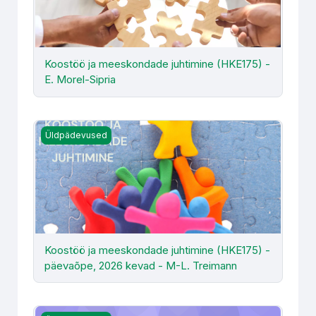
Koostöö ja meeskondade juhtimine (HKE175) -
E. Morel-Sipria
Koostöö ja meeskondade juhtimine (HKE175) - päevaõpe
Üldpädevused
Koostöö ja meeskondade juhtimine (HKE175) -
päevaõpe, 2026 kevad - M-L. Treimann