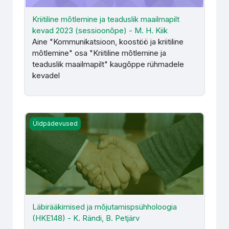
Kriitiline mõtlemine ja teaduslik maailmapilt
kevad 2023 (sessioonõpe) - M. H. Kiik
Aine "Kommunikatsioon, koostöö ja kriitiline
mõtlemine" osa "Kriitiline mõtlemine ja
teaduslik maailmapilt" kaugõppe rühmadele
kevadel
Läbirääkimised ja mõjutamispsühholoogia (HKE148) - K. R
Üldpädevused
Läbirääkimised ja mõjutamispsühholoogia
(HKE148) - K. Rändi, B. Petjärv