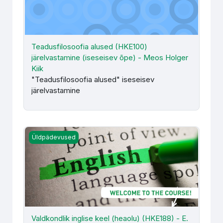
Teadusfilosoofia alused (HKE100)
järelvastamine (iseseisev õpe) - Meos Holger
Kiik
"Teadusfilosoofia alused" iseseisev
järelvastamine
Valdkondlik inglise keel (heaolu) (HKE188) - E. Morel-Sipr
Üldpädevused
Valdkondlik inglise keel (heaolu) (HKE188) - E.