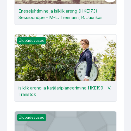
Enesejuhtimine ja isiklik areng (HKE173).
Sessioonõpe - M-L. Treimann, R. Juurikas
isiklik areng ja karjääriplaneerimine HKE199 - V. Transtok
Üldpädevused
isiklik areng ja karjääriplaneerimine HKE199 - V.
Transtok
Insenerieetika (HKE150) Kevad 2024. AE - A. E. Rohtmet
Üldpädevused