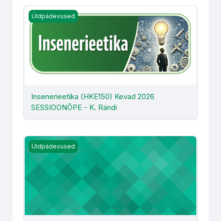
Insenerieetika (HKE150) Kevad 2026 SESSIOONÕPE - K. 
Üldpädevused
Insenerieetika (HKE150) Kevad 2026
SESSIOONÕPE - K. Rändi
Kommunikatsioon ja koostöö (HKE155) - L. Tarkus
Üldpädevused