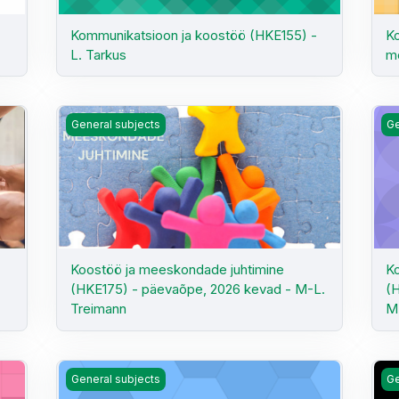
Kommunikatsioon ja koostöö (HKE155) -
Ko
L. Tarkus
mõ
75) - E. Morel-Sipria
Koostöö ja meeskondade juhtimine (HKE175) - päevaõ
Ko
General subjects
Ge
Koostöö ja meeskondade juhtimine
Ko
(HKE175) - päevaõpe, 2026 kevad - M-L.
(H
Treimann
M
175)- M. Lokotar
Kriitiline mõtlemine ja teaduslik maailmapilt (HKE155)- 
Kri
General subjects
Ge