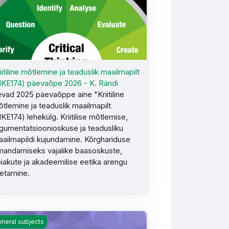
iitiline mõtlemine ja teaduslik maailmapilt
KE174) päevaõpe 2026 - K. Rändi
vad 2025 päevaõppe aine "Kriitiline
tlemine ja teaduslik maailmapilt
KE174) lehekülg. Kriitilise mõtlemise,
gumentatsioonioskuse ja teadusliku
ailmapildi kujundamine. Kõrghariduse
andamiseks vajalike baasoskuste,
iakute ja akadeemilise eetika arengu
etamine.
ügis 2025 - K. Rändi
itiline mõtlemine ja teaduslik maailmapilt kevad 2023 (sessioonõpe
neral subjects