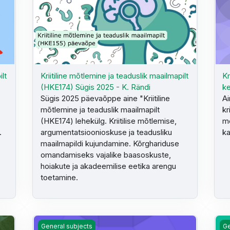
ilt
Kriitiline mõtlemine ja teaduslik maailmapilt
Kr
(HKE174) Sügis 2025 - K. Rändi
ke
Sügis 2025 päevaõppe aine "Kriitiline
Ai
mõtlemine ja teaduslik maailmapilt
kr
(HKE174) lehekülg. Kriitilise mõtlemise,
mõ
.
argumentatsioonioskuse ja teadusliku
k
maailmapildi kujundamine. Kõrghariduse
omandamiseks vajalike baasoskuste,
hoiakute ja akadeemilise eetika arengu
toetamine.
(HKE148) - K. Rändi, B. Petjärv
Majandusõpetuse alused (HKE176)- M. Lokotar
Pe
General subjects
Ge