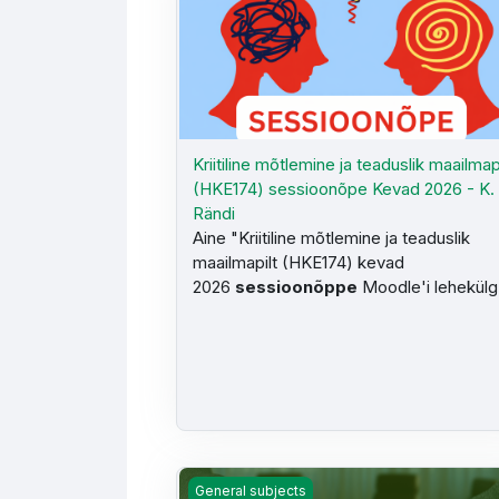
Kriitiline mõtlemine ja teaduslik maailmap
(HKE174) sessioonõpe Kevad 2026 - K.
Rändi
Aine "Kriitiline mõtlemine ja teaduslik
maailmapilt (HKE174) kevad
2026
sessioonõppe
Moodle'i lehekülg
Läbirääkimised ja mõjutamispsühholoogia 
General subjects