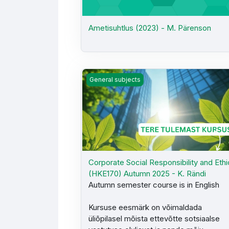
Ametisuhtlus (2023) - M. Pärenson
Corporate Social Responsibility and Eth
General subjects
Corporate Social Responsibility and Eth
(HKE170) Autumn 2025 - K. Rändi
Autumn semester course is in English
Kursuse eesmärk on võimaldada
üliõpilasel mõista ettevõtte sotsiaalse