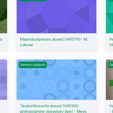
ia
Majandusõpetuse alused (HKE176)- M.
Pe
Lokotar
H
Teadusfilosoofia alused (HKE100) järelvastamine (ise
Val
General subjects
Ge
Teadusfilosoofia alused (HKE100)
Va
järelvastamine (iseseisev õpe) - Meos
- 