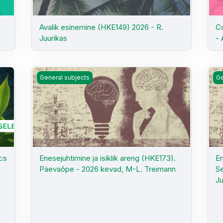
Avalik esinemine (HKE149) 2026 - R.
Co
Juurikas
- 
ics (HKE170) Autumn 2025 - K. Rändi
Enesejuhtimine ja isiklik areng (HKE173). Päevaõpe -
Ene
General subjects
Ge
ics
Enesejuhtimine ja isiklik areng (HKE173).
En
Päevaõpe - 2026 kevad, M-L. Treimann
Se
Ju