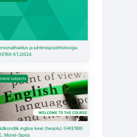
rsonalihaldus ja juhtimispsühholoogia
KE169 KTJ2024
seisev õpe) - Meos Holger Kiik
dkondlik inglise keel (heaolu) (HKE188) - E. Morel-Sipria
neral subjects
ldkondlik inglise keel (heaolu) (HKE188)
E. Morel-Sipria