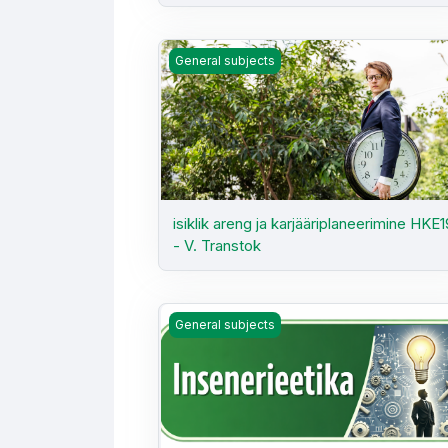
isiklik areng ja karjääriplaneerimine HKE1
General subjects
isiklik areng ja karjääriplaneerimine HKE
- V. Transtok
Insenerieetika (HKE150) Kevad 2026 SE
General subjects