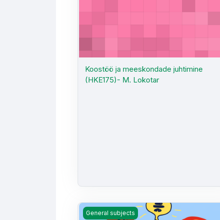
Koostöö ja meeskondade juhtimine
(HKE175)- M. Lokotar
Kriitiline mõtlemine ja teaduslik maailm
General subjects