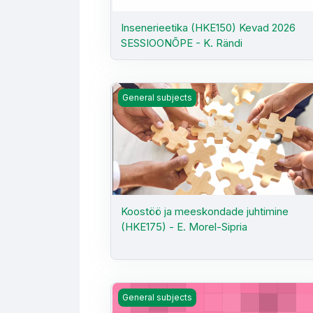
Insenerieetika (HKE150) Kevad 2026
SESSIOONÕPE - K. Rändi
Koostöö ja meeskondade juhtimine (HKE1
General subjects
Koostöö ja meeskondade juhtimine
(HKE175) - E. Morel-Sipria
Koostöö ja meeskondade juhtimine (HKE
General subjects