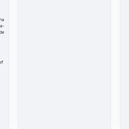
na
ka-
nde
of