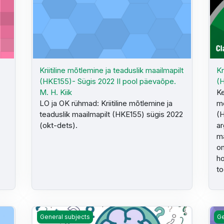
Kriitiline mõtlemine ja teaduslik maailmapilt
Kr
(HKE155)- Sügis 2022 II pool päevaõpe.
(H
M. H. Kiik
Ke
LO ja OK rühmad: Kriitiline mõtlemine ja
mõ
teaduslik maailmapilt (HKE155) sügis 2022
(H
(okt-dets).
ar
ma
om
ho
to
apilt (HKE174) sessioonõpe Kevad 2026 - K. Rändi
Kriitiline mõtlemine ja teaduslik maailmapilt (HKE174) S
Kri
General subjects
Ge