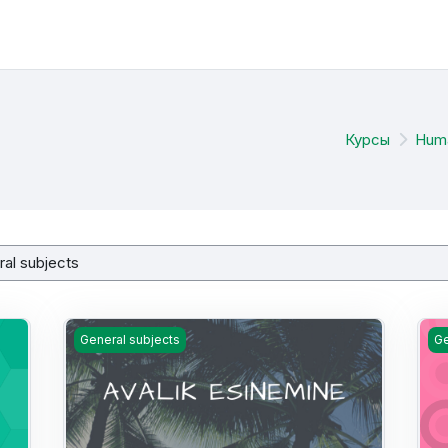
Курсы
Huma
Avalik esinemine (HKE149) 2026 - R. Juurikas
Cor
General subjects
Ge