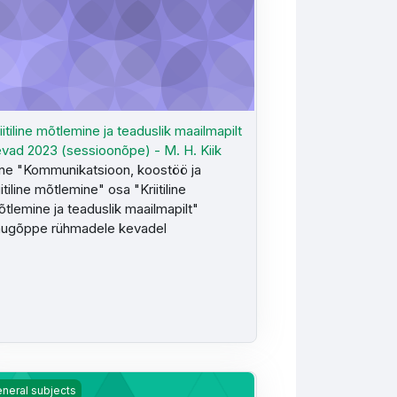
iitiline mõtlemine ja teaduslik maailmapilt
vad 2023 (sessioonõpe) - M. H. Kiik
ne "Kommunikatsioon, koostöö ja
iitiline mõtlemine" osa "Kriitiline
tlemine ja teaduslik maailmapilt"
augõppe rühmadele kevadel
rsonalihaldus ja juhtimispsühholoogia HKE169 KTJ2024
neral subjects