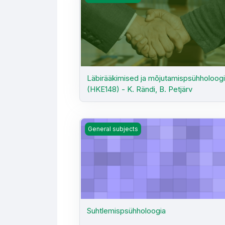
Läbirääkimised ja mõjutamispsühholoog
(HKE148) - K. Rändi, B. Petjärv
Suhtlemispsühholoogia
General subjects
Suhtlemispsühholoogia