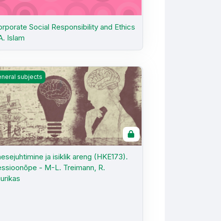
rporate Social Responsibility and Ethics
A. Islam
 2026 kevad, M-L. Treimann
sejuhtimine ja isiklik areng (HKE173). Sessioonõpe - M-L. Treima
neral subjects
esejuhtimine ja isiklik areng (HKE173).
ssioonõpe - M-L. Treimann, R.
urikas