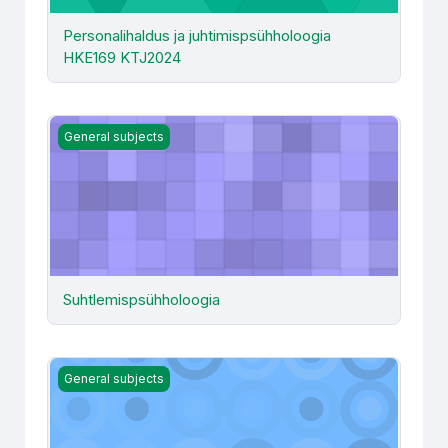
Personalihaldus ja juhtimispsühholoogia
HKE169 KTJ2024
Suhtlemispsühholoogia
General subjects
Suhtlemispsühholoogia
Teadusfilosoofia alused (HKE100) järelvastamine (isesei
General subjects