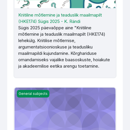
Kriitiline mõtlemine ja teaduslik maailmapilt
(HKE174) Sügis 2025 - K. Rändi
Sügis 2025 päevaõppe aine "Kriitiline
mõtlemine ja teaduslik maailmapilt (HKE174)
lehekülg. Kriitilise mõtlemise,
argumentatsioonioskuse ja teadusliku
maailmapildi kujundamine. Kõrghariduse
omandamiseks vajalike baasoskuste, hoiakute
ja akadeemilise eetika arengu toetamine.
Kriitiline mõtlemine ja teaduslik maailmapilt kevad 2023 (
General subjects