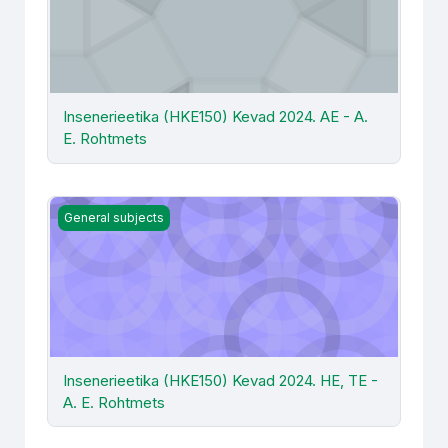
Insenerieetika (HKE150) Kevad 2024. AE - A.
E. Rohtmets
Insenerieetika (HKE150) Kevad 2024. HE, TE - A. E. Roh
General subjects
Insenerieetika (HKE150) Kevad 2024. HE, TE -
A. E. Rohtmets