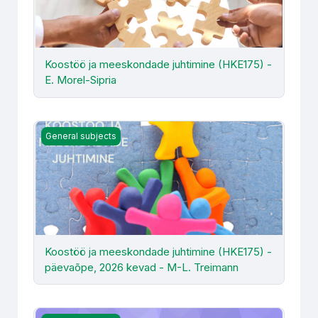
Koostöö ja meeskondade juhtimine (HKE175) -
E. Morel-Sipria
Koostöö ja meeskondade juhtimine (HKE175) - päevaõpe
General subjects
Koostöö ja meeskondade juhtimine (HKE175) -
päevaõpe, 2026 kevad - M-L. Treimann