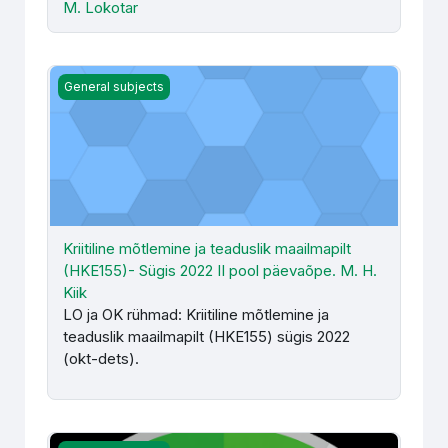
M. Lokotar
Kriitiline mõtlemine ja teaduslik maailmapilt (HKE155)- Sü
General subjects
Kriitiline mõtlemine ja teaduslik maailmapilt
(HKE155)- Sügis 2022 II pool päevaõpe. M. H.
Kiik
LO ja OK rühmad: Kriitiline mõtlemine ja
teaduslik maailmapilt (HKE155) sügis 2022
(okt-dets).