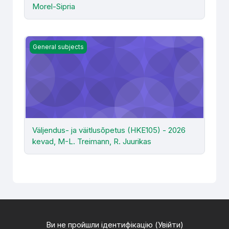
Morel-Sipria
Väljendus- ja väitlusõpetus (HKE105) - 2026 kevad, M-L. 
General subjects
Väljendus- ja väitlusõpetus (HKE105) - 2026
kevad, M-L. Treimann, R. Juurikas
Ви не пройшли ідентифікацію (
Увійти
)