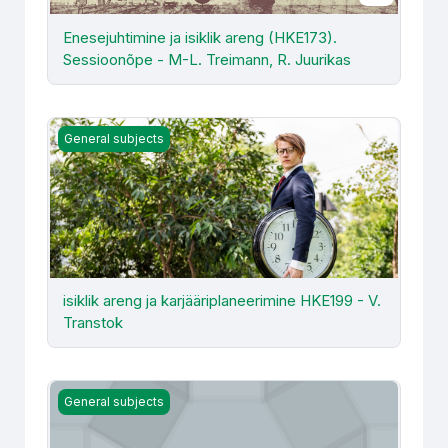
Enesejuhtimine ja isiklik areng (HKE173).
Sessioonõpe - M-L. Treimann, R. Juurikas
isiklik areng ja karjääriplaneerimine HKE199 - V. Transtok
General subjects
isiklik areng ja karjääriplaneerimine HKE199 - V.
Transtok
Insenerieetika (HKE150) Kevad 2024. AE - A. E. Rohtmet
General subjects