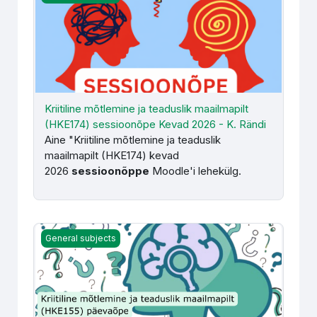
Kriitiline mõtlemine ja teaduslik maailmapilt
(HKE174) sessioonõpe Kevad 2026 - K. Rändi
Aine "Kriitiline mõtlemine ja teaduslik
maailmapilt (HKE174) kevad
2026
sessioonõppe
Moodle'i lehekülg.
Kriitiline mõtlemine ja teaduslik maailmapilt (HKE174) Süg
General subjects