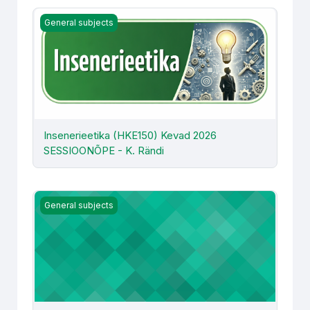
Insenerieetika (HKE150) Kevad 2026 SESSIOONÕPE - K. 
General subjects
Insenerieetika (HKE150) Kevad 2026
SESSIOONÕPE - K. Rändi
Kommunikatsioon ja koostöö (HKE155) - L. Tarkus
General subjects