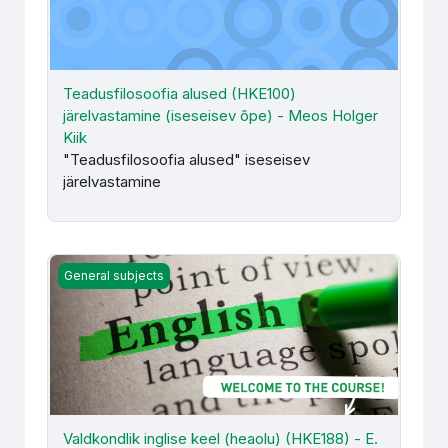
Teadusfilosoofia alused (HKE100)
järelvastamine (iseseisev õpe) - Meos Holger
Kiik
"Teadusfilosoofia alused" iseseisev
järelvastamine
Valdkondlik inglise keel (heaolu) (HKE188) - E. Morel-Sipr
General subjects
Valdkondlik inglise keel (heaolu) (HKE188) - E.