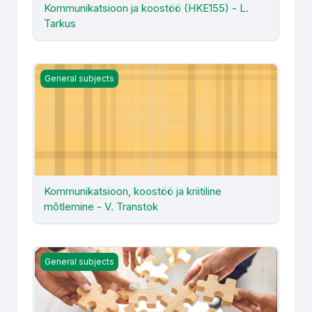
Kommunikatsioon ja koostöö (HKE155) - L.
Tarkus
Kommunikatsioon, koostöö ja kriitiline mõtlemine - V. Tra
General subjects
Kommunikatsioon, koostöö ja kriitiline
mõtlemine - V. Transtok
Koostöö ja meeskondade juhtimine (HKE175) - E. Morel-S
General subjects