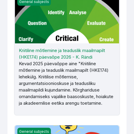
Kriitiline mõtlemine ja teaduslik maailmapilt (HKE174) pä
General subjects
Kriitiline mõtlemine ja teaduslik maailmapilt
(HKE174) päevaõpe 2026 - K. Rändi
Kevad 2025 päevaõppe aine "Kriitiline
mõtlemine ja teaduslik maailmapilt (HKE174)
lehekülg. Kriitilise mõtlemise,
argumentatsioonioskuse ja teadusliku
maailmapildi kujundamine. Kõrghariduse
omandamiseks vajalike baasoskuste, hoiakute
ja akadeemilise eetika arengu toetamine.
Kriitiline mõtlemine ja teaduslik maailmapilt (HKE174) s
General subjects