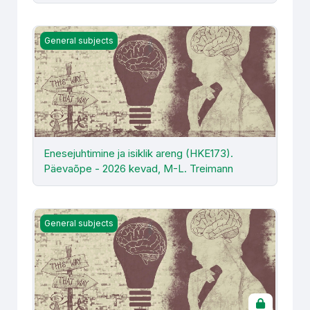
Enesejuhtimine ja isiklik areng (HKE173). Päevaõpe - 20
General subjects
Enesejuhtimine ja isiklik areng (HKE173).
Päevaõpe - 2026 kevad, M-L. Treimann
Enesejuhtimine ja isiklik areng (HKE173). Sessioonõpe - 
General subjects