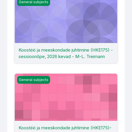
Koostöö ja meeskondade juhtimine (HKE175) - sessioon
General subjects
Koostöö ja meeskondade juhtimine (HKE175) -
sessioonõpe, 2026 kevad - M-L. Treimann
Koostöö ja meeskondade juhtimine (HKE175)- M. Lokota
General subjects
Koostöö ja meeskondade juhtimine (HKE175)-