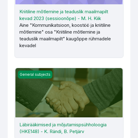
Kriitiline mõtlemine ja teaduslik maailmapilt
kevad 2023 (sessioonõpe) - M. H. Kiik
Aine "Kommunikatsioon, koostöö ja kriitiline
mõtlemine" osa "Kriitiline mõtlemine ja
teaduslik maailmapilt" kaugõppe rühmadele
kevadel
Läbirääkimised ja mõjutamispsühholoogia (HKE148) - K. R
General subjects
Läbirääkimised ja mõjutamispsühholoogia
(HKE148) - K. Rändi, B. Petjärv