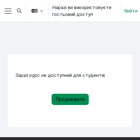
Перейти до головного вмісту
Наразі ви використовуєте
Увійти
Переключити введення пошуку
гостьовий доступ
Бокова панель
Зараз курс не доступний для студентів
Продовжити