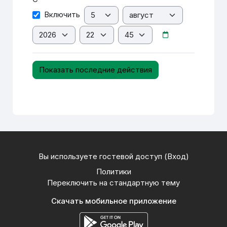
День
Месяц
С
Включить
Год
Час
Минута
Вы используете гостевой доступ (
Вход
)
Политики
Переключить на стандартную тему
Скачать мобильное приложение