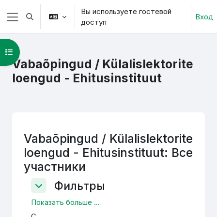
Перейти к основному содержанию
Вы используете гостевой
Вход
Изменить данные поисковой строки
доступ
Боковая панель
Открыть оглавление курса
Vabaõpingud / Külalislektorite
loengud - Ehitusinstituut
Vabaõpingud / Külalislektorite
loengud - Ehitusinstituut: Все
участники
Фильтры
Фильтры
Фильтры
Показать больше ...
С