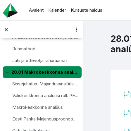
Announcements
Jäta vahele peasisuni
Avaleht
Kalender
Kursuste haldus
Rühmatöö
Ahenda
Rühmatööde juhend
28.0
Analüüsitavad ettevõtted ja tiimid
anal
Rühmatööd
Juhi ja ettevõtja raharaamat
28.01 Makrokeskkonna analüüs.
Ahenda
Sissejuhatus. Majandusanalüüsi olemus ja roll
Se
Väliskeskkonna analüüsi roll. PESTLE analüüs
Makrokeskkonna analüüs
Eesti Panka Majandusprognoos Video
Ostujõu kalkulaator