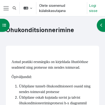
Jäta vahele peasisuni
Olete sisenenud
Logi
Lülitab otsingu sisendi
külaliskasutajana
sisse
Küljepaneel
Ava kursuse sisukord
Ava
Õhukonditsionnerimine
Section outline
Antud peatüki eesmärgiks on kirjeldada õhutöötluse
seadmeid ning protsesse mis nendes toimuvad.
Õpiväljundid:
Üliõpilane tunneb õhukonditsioneeri osasid ning
nendes toimuvaid protsesse
Üliõpilane oskab kujutada suvist ja talvist
õhukonditsioneerimisprotsessi h-x diagrammil