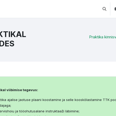
Lülitab 
KTIKAL
Praktika kinnis
IDES
ction outline
ikal viibimise tegevus:
ktika ajalise jaotuse plaani koostamine ja selle kooskõlastamine TTK po
dajaga;
ervishoiu ja tööohutusalane instruktaaži läbimine;