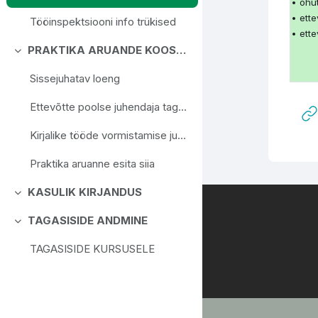
Ahenda
• ohu
• ette
Tööinspektsiooni info trükised
• ett
PRAKTIKA ARUANDE KOOSTAMINE
Ahenda
Sissejuhatav loeng
Ettevõtte poolse juhendaja tagasisideleht
Kirjalike tööde vormistamise juhend
Praktika aruanne esita siia
KASULIK KIRJANDUS
Ahenda
TAGASISIDE ANDMINE
Ahenda
TAGASISIDE KURSUSELE