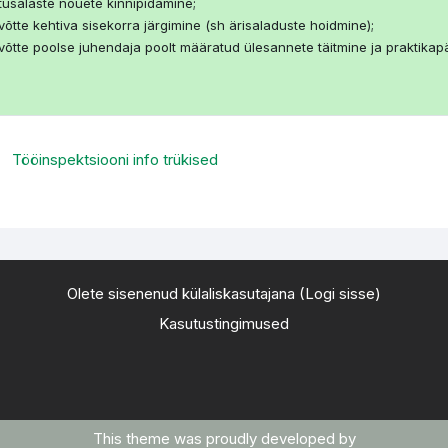
tusalaste nõuete kinnipidamine;
võtte kehtiva sisekorra järgimine (sh ärisaladuste hoidmine);
evõtte poolse juhendaja poolt määratud ülesannete täitmine ja praktikap
URL
Tööinspektsiooni info trükised
Olete sisenenud külaliskasutajana (
Logi sisse
)
Kasutustingimused
This theme was proudly developed by