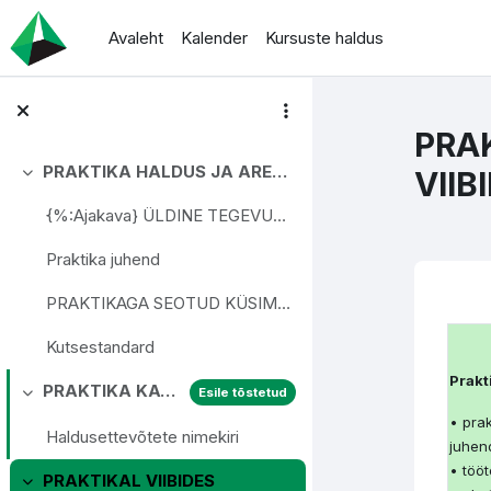
Jäta vahele peasisuni
Avaleht
Kalender
Kursuste haldus
PRA
PRAKTIKA HALDUS JA ARENDUSETTEVÕTTES
VIIB
Ahenda
{%:Ajakava} ÜLDINE TEGEVUSKAVA AJALINE JAOTUS Siss...
Praktika juhend
PRAKTIKAGA SEOTUD KÜSIMUSED JA VASTUSED
Se
Kutsestandard
Prakt
PRAKTIKA KAVANDAMINE
Esile tõstetud
Ahenda
• pra
Haldusettevõtete nimekiri
juhen
• tööt
PRAKTIKAL VIIBIDES