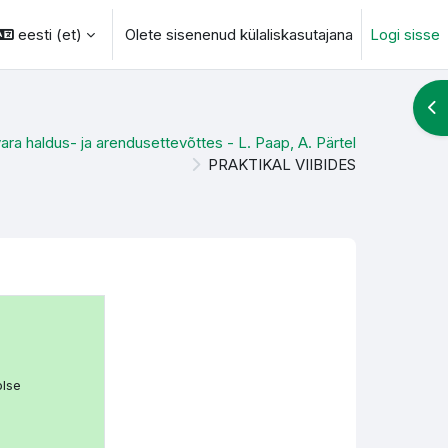
eesti ‎(et)‎
Olete sisenenud külaliskasutajana
Logi sisse
otsingu sisendi
Ava
vara haldus- ja arendusettevõttes - L. Paap, A. Pärtel
PRAKTIKAL VIIBIDES
olse