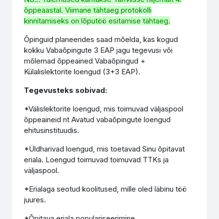
õppeaastal. Viimane tähtaeg protokolli
kinnitamiseks on lõputöö esitamise tähtaeg.
Õpinguid planeerides saad mõelda, kas kogud
kokku Vabaõpingute 3 EAP jagu tegevusi või
mõlemad õppeained Vabaõpingud +
Külalislektorite loengud (3+3 EAP).
Tegevusteks sobivad:
*Välislektorite loengud, mis toimuvad väljaspool
õppeaineid nt Avatud vabaõpingute loengud
ehitusinstituudis.
*Üldharivad loengud, mis toetavad Sinu õpitavat
eriala. Loengud toimuvad toimuvad TTKs ja
väljaspool.
*Erialaga seotud koolitused, mille oled läbinu töö
juures.
*Õpitava eriala populariseerimine