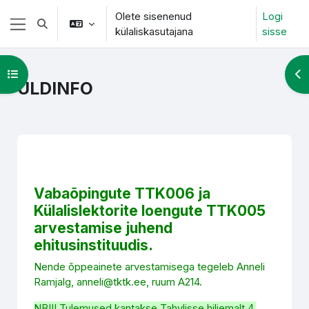
Jäta vahele peasisuni
Olete sisenenud
Logi
Lülitab otsingu sisendi
külaliskasutajana
sisse
Küljepaneel
Ava kursuse sisukord
Ava
ÜLDINFO
Section outline
Vabaõpingute TTK006 ja
Külalislektorite loengute TTK005
arvestamise juhend
ehitusinstituudis.
Nende õppeainete arvestamisega tegeleb Anneli
Ramjalg, anneli@tktk.ee, ruum A214.
NB!!! Tulemused kantakse Tahvlisse hiljemalt 4.