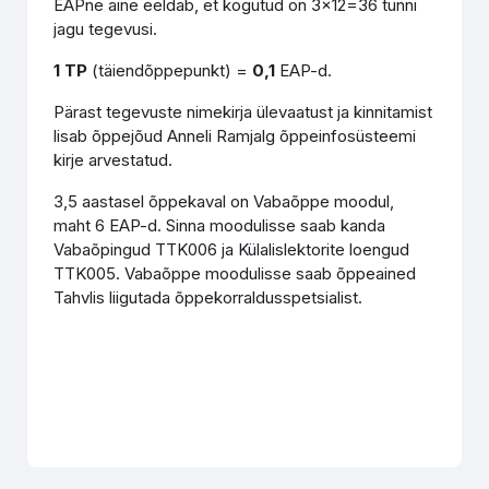
EAPne aine eeldab, et kogutud on 3x12=36 tunni
jagu tegevusi.
1 TP
(täiendõppepunkt) =
0,1
EAP-d.
Pärast tegevuste nimekirja ülevaatust ja kinnitamist
lisab õppejõud Anneli Ramjalg õppeinfosüsteemi
kirje arvestatud.
3,5 aastasel õppekaval on Vabaõppe moodul,
maht 6 EAP-d. Sinna moodulisse saab kanda
Vabaõpingud TTK006 ja Külalislektorite loengud
TTK005. Vabaõppe moodulisse saab õppeained
Tahvlis liigutada õppekorraldusspetsialist.