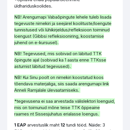
üldhariduskoolides.
NB! Arengumapi Vabaõpingute lehele tuleb lisada
tegevuste nimekiri ja seejärel koolituste/loengute
tunnistused või lühikirjeldus/refleksioon toiminud
loengust (Gibbsi refleksiooniring, koostamise
juhend on e-kursusel).
NB! Tegevused, mis sobivad on läbitud TTK
õpingute ajal (sobivad ka 1 aasta enne TTKsse
astumist läbitud tegevused).
NB! Kui Sinu poolt on nimekiri koostatud koos
tõendava materjaliga, siis saada arengumapi link
Anneli Ramjalale ülevaatamiseks.
*tegevusena ei saa arvestada välislektori loenguid,
mis on toimunud mõne teise TTK õppeaine
raames nt Sissesjuhatus erialasse loengus.
1 EAP
arvestuslik maht
12
tundi tööd. Näide: 3