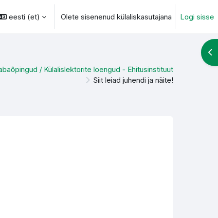
eesti ‎(et)‎
Olete sisenenud külaliskasutajana
Logi sisse
otsingu sisendi
Ava
abaõpingud / Külalislektorite loengud - Ehitusinstituut
Siit leiad juhendi ja näite!