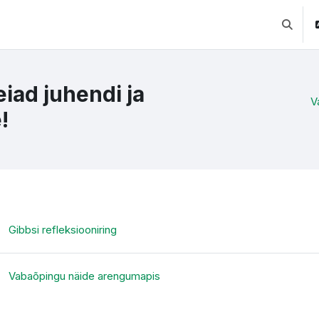
Lülitab 
leiad juhendi ja
V
!
ction outline
Fail
Gibbsi refleksiooniring
Fail
Vabaõpingu näide arengumapis