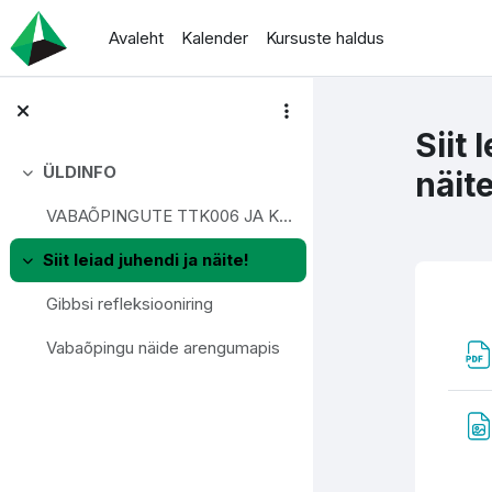
Jäta vahele peasisuni
Avaleht
Kalender
Kursuste haldus
Siit 
ÜLDINFO
näite
Ahenda
VABAÕPINGUTE TTK006 JA KÜLALISLEKTORITE LOENGUTE T...
Siit leiad juhendi ja näite!
Ahenda
Gibbsi refleksiooniring
Se
Vabaõpingu näide arengumapis