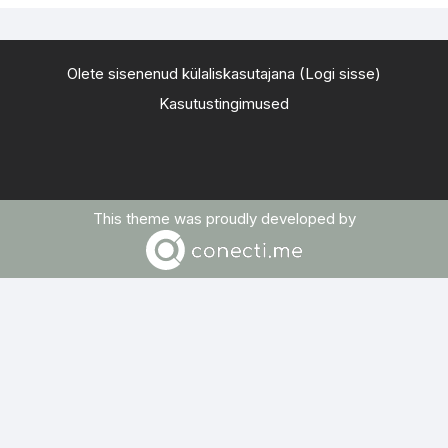
Olete sisenenud külaliskasutajana (
Logi sisse
)
Kasutustingimused
This theme was proudly developed by