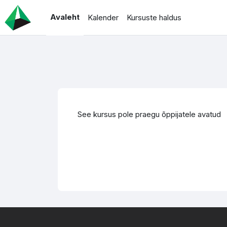
Jäta vahele peasisuni
Avaleht
Kalender
Kursuste haldus
See kursus pole praegu õppijatele avatud