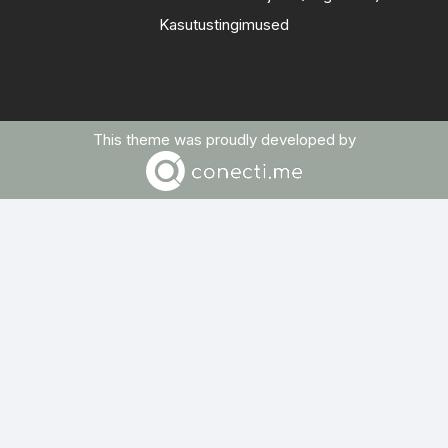
Kasutustingimused
This theme was proudly developed by