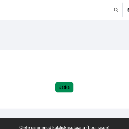
Lülitab 
Jätka
Olete sisenenud külaliskasutajana (
Logi sisse
)