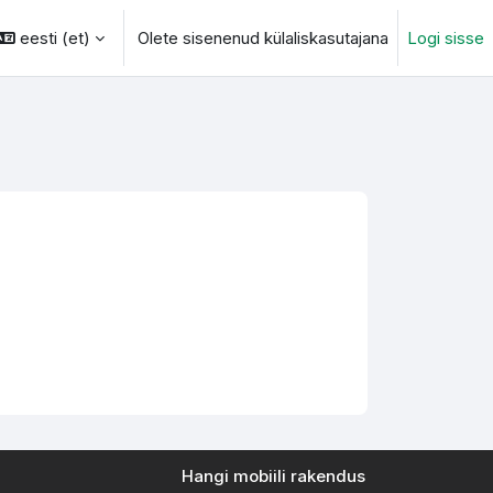
eesti ‎(et)‎
Olete sisenenud külaliskasutajana
Logi sisse
otsingu sisendi
Hangi mobiili rakendus