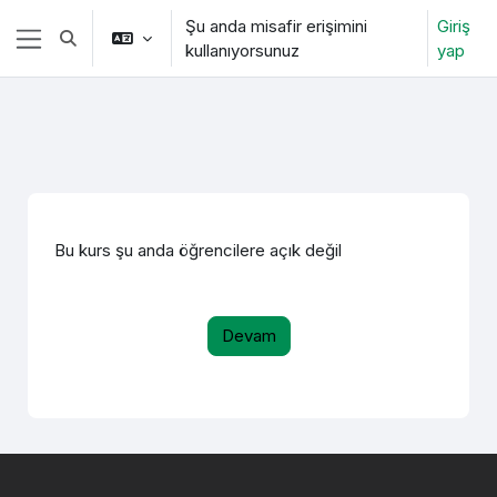
Ana içeriğe git
Şu anda misafir erişimini
Giriş
Arama girişini değiştir
kullanıyorsunuz
yap
Yan panel
Bu kurs şu anda öğrencilere açık değil
Devam