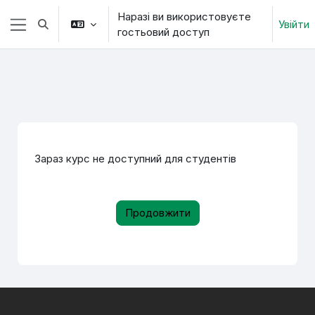
Перейти до головного вмісту
Наразі ви використовуєте
Увійти
Переключити введення пошуку
гостьовий доступ
Бокова панель
Зараз курс не доступний для студентів
Продовжити