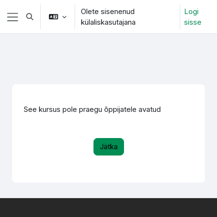
Jäta vahele peasisuni
Olete sisenenud
Logi
Lülitab otsingu sisendi
külaliskasutajana
sisse
Küljepaneel
See kursus pole praegu õppijatele avatud
Jätka