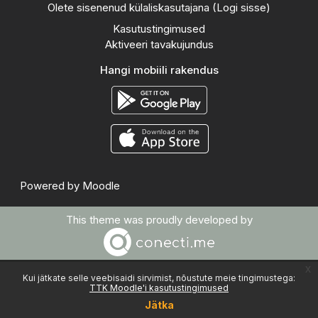
Olete sisenenud külaliskasutajana (
Logi sisse
)
Kasutustingimused
Aktiveeri tavakujundus
Hangi mobiili rakendus
Powered by
Moodle
This theme was proudly developed by
x
Kui jätkate selle veebisaidi sirvimist, nõustute meie tingimustega:
TTK Moodle'i kasutustingimused
Jätka