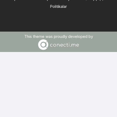
Politikalar
This theme was proudly developed by