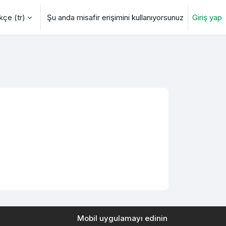
çe ‎(tr)‎
Şu anda misafir erişimini kullanıyorsunuz
Giriş yap
değiştir
Mobil uygulamayı edinin