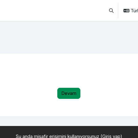
Türk
Arama girişini 
Devam
Şu anda misafir erişimini kullanıyorsunuz (
Giriş yap
)