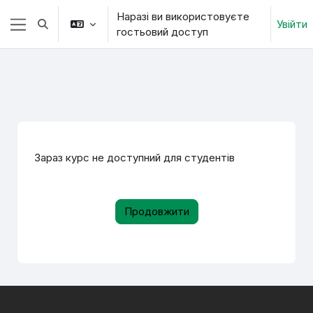
Перейти до головного вмісту
Наразі ви використовуєте
Увійти
Переключити введення пошуку
гостьовий доступ
Бокова панель
Зараз курс не доступний для студентів
Продовжити