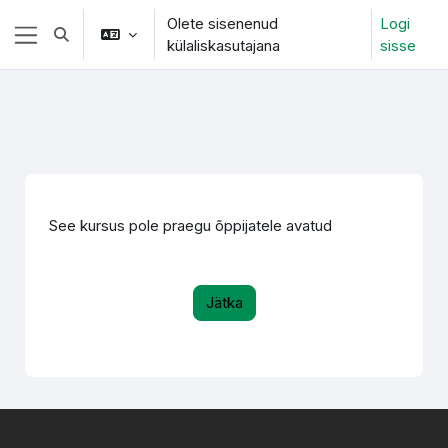
Jäta vahele peasisuni
Olete sisenenud
Logi
Lülitab otsingu sisendi
külaliskasutajana
sisse
Küljepaneel
See kursus pole praegu õppijatele avatud
Jätka