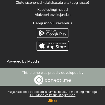
Olete sisenenud külaliskasutajana (
Logi sisse
)
Kasutustingimused
Aktiveeri tavakujundus
Hangi mobiili rakendus
Powered by
Moodle
This theme was proudly developed by
x
Kui jätkate selle veebisaidi sirvimist, nõustute meie tingimustega:
TTK Moodle'i kasutustingimused
Jätka