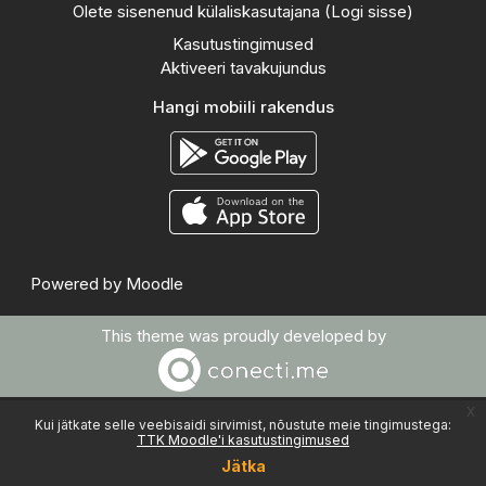
Olete sisenenud külaliskasutajana (
Logi sisse
)
Kasutustingimused
Aktiveeri tavakujundus
Hangi mobiili rakendus
Powered by
Moodle
This theme was proudly developed by
x
Kui jätkate selle veebisaidi sirvimist, nõustute meie tingimustega:
TTK Moodle'i kasutustingimused
Jätka