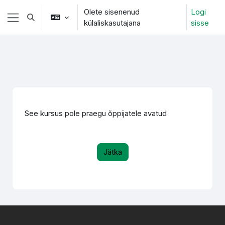
Jäta vahele peasisuni
Olete sisenenud
Logi
Lülitab otsingu sisendi
külaliskasutajana
sisse
Küljepaneel
See kursus pole praegu õppijatele avatud
Jätka