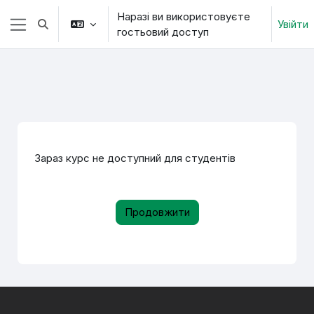
Перейти до головного вмісту
Наразі ви використовуєте
Увійти
Переключити введення пошуку
гостьовий доступ
Бокова панель
Зараз курс не доступний для студентів
Продовжити