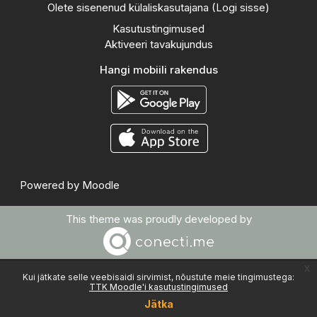
Olete sisenenud külaliskasutajana (
Logi sisse
)
Kasutustingimused
Aktiveeri tavakujundus
Hangi mobiili rakendus
Powered by
Moodle
This theme was proudly developed by
x
Kui jätkate selle veebisaidi sirvimist, nõustute meie tingimustega:
TTK Moodle'i kasutustingimused
Jätka