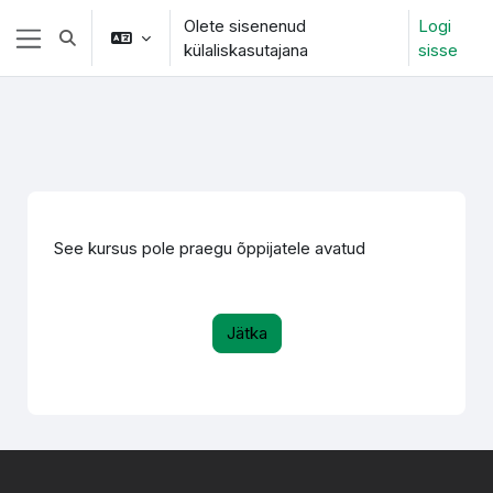
Jäta vahele peasisuni
Olete sisenenud
Logi
Lülitab otsingu sisendi
külaliskasutajana
sisse
Küljepaneel
See kursus pole praegu õppijatele avatud
Jätka