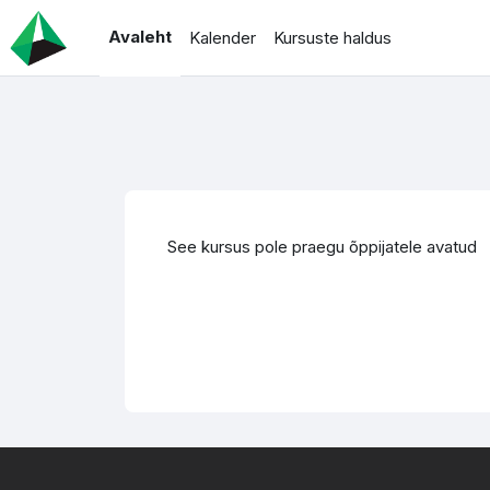
Jäta vahele peasisuni
Avaleht
Kalender
Kursuste haldus
See kursus pole praegu õppijatele avatud