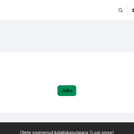
Lülitab 
Jätka
Olete sisenenud külaliskasutajana (
Logi sisse
)