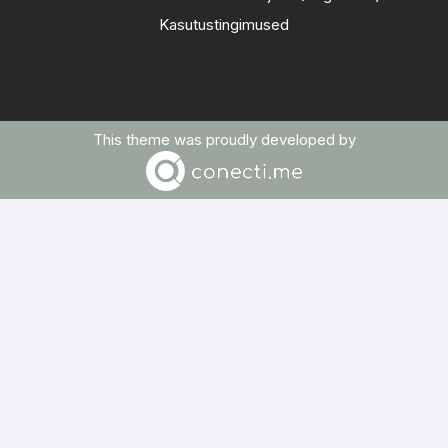
Kasutustingimused
This theme was proudly developed by