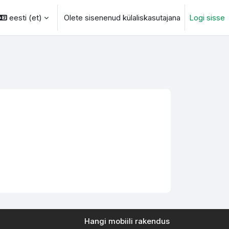
eesti ‎(et)‎
Olete sisenenud külaliskasutajana
Logi sisse
otsingu sisendi
Hangi mobiili rakendus