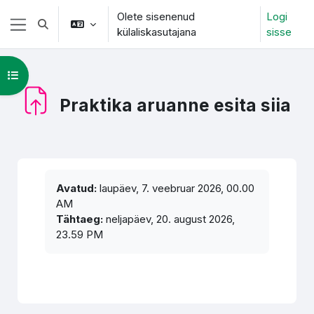
Jäta vahele peasisuni
Olete sisenenud
Logi
Lülitab otsingu sisendi
külaliskasutajana
sisse
Küljepaneel
Ava kursuse sisukord
Praktika aruanne esita siia
Lõpetamise nõuded
Avatud:
laupäev, 7. veebruar 2026, 00.00
AM
Tähtaeg:
neljapäev, 20. august 2026,
23.59 PM