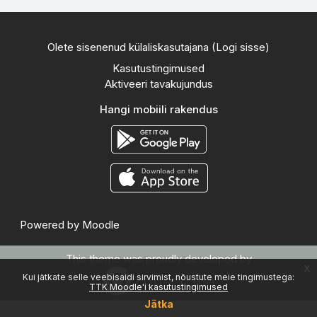
Olete sisenenud külaliskasutajana (
Logi sisse
)
Kasutustingimused
Aktiveeri tavakujundus
Hangi mobiili rakendus
Powered by
Moodle
This theme was proudly developed by
x
Kui jätkate selle veebisaidi sirvimist, nõustute meie tingimustega:
TTK Moodle'i kasutustingimused
Jätka