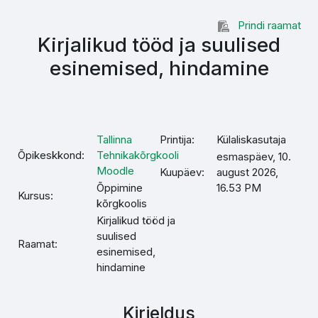
Jäta vahele peasisuni
Prindi raamat
Kirjalikud tööd ja suulised
esinemised, hindamine
Tallinna
Printija:
Külaliskasutaja
Õpikeskkond:
Tehnikakõrgkooli
esmaspäev, 10.
Moodle
Kuupäev:
august 2026,
Õppimine
16.53 PM
Kursus:
kõrgkoolis
Kirjalikud tööd ja
suulised
Raamat:
esinemised,
hindamine
Kirjeldus