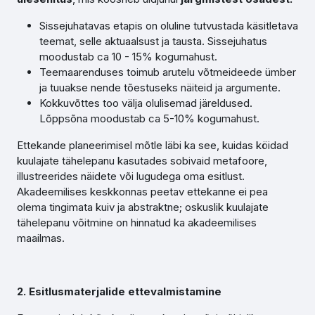
Sissejuhatavas etapis on oluline tutvustada käsitletava
teemat, selle aktuaalsust ja tausta. Sissejuhatus
moodustab ca 10 - 15% kogumahust.
Teemaarenduses toimub arutelu võtmeideede ümber
ja tuuakse nende tõestuseks näiteid ja argumente.
Kokkuvõttes too välja olulisemad järeldused.
Lõppsõna moodustab ca 5-10% kogumahust.
Ettekande planeerimisel mõtle läbi ka see, kuidas köidad
kuulajate tähelepanu kasutades sobivaid metafoore,
illustreerides näidete või lugudega oma esitlust.
Akadeemilises keskkonnas peetav ettekanne ei pea
olema tingimata kuiv ja abstraktne; oskuslik kuulajate
tähelepanu võitmine on hinnatud ka akadeemilises
maailmas.
2. Esitlusmaterjalide ettevalmistamine