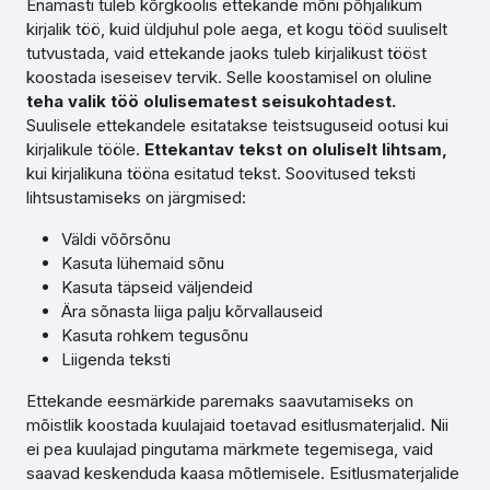
Enamasti tuleb kõrgkoolis ettekande mõni põhjalikum
kirjalik töö, kuid üldjuhul pole aega, et kogu tööd suuliselt
tutvustada, vaid ettekande jaoks tuleb kirjalikust tööst
koostada iseseisev tervik. Selle koostamisel on oluline
teha valik töö olulisematest seisukohtadest.
Suulisele ettekandele esitatakse teistsuguseid ootusi kui
kirjalikule tööle.
Ettekantav tekst on oluliselt lihtsam,
kui kirjalikuna tööna esitatud tekst. Soovitused teksti
lihtsustamiseks on järgmised:
Väldi võõrsõnu
Kasuta lühemaid sõnu
Kasuta täpseid väljendeid
Ära sõnasta liiga palju kõrvallauseid
Kasuta rohkem tegusõnu
Liigenda teksti
Ettekande eesmärkide paremaks saavutamiseks on
mõistlik koostada kuulajaid toetavad esitlusmaterjalid. Nii
ei pea kuulajad pingutama märkmete tegemisega, vaid
saavad keskenduda kaasa mõtlemisele. Esitlusmaterjalide