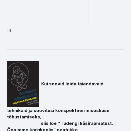
III
Kui soovid leida täiendavaid
tehnikaid ja soovitusi konspekteerimisoskuse
tõhustamiseks,
siis loe "Tudengi käsiraamatust.
Õppimine kõrgkoolis“ peatükke