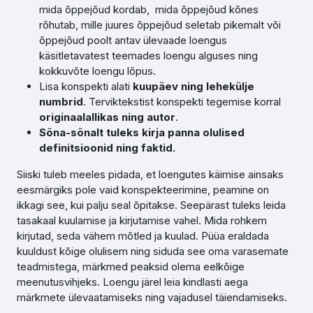
mida õppejõud kordab, mida õppejõud kõnes
rõhutab, mille juures õppejõud seletab pikemalt või
õppejõud poolt antav ülevaade loengus
käsitletavatest teemades loengu alguses ning
kokkuvõte loengu lõpus.
Lisa konspekti alati
kuupäev ning lehekülje
numbrid
. Terviktekstist konspekti tegemise korral
originaalallikas ning autor
.
Sõna-sõnalt tuleks kirja panna olulised
definitsioonid ning faktid.
Siiski tuleb meeles pidada, et loengutes käimise ainsaks
eesmärgiks pole vaid konspekteerimine, peamine on
ikkagi see, kui palju seal õpitakse. Seepärast tuleks leida
tasakaal kuulamise ja kirjutamise vahel. Mida rohkem
kirjutad, seda vähem mõtled ja kuulad. Püüa eraldada
kuuldust kõige olulisem ning siduda see oma varasemate
teadmistega, märkmed peaksid olema eelkõige
meenutusvihjeks. Loengu järel leia kindlasti aega
märkmete ülevaatamiseks ning vajadusel täiendamiseks.