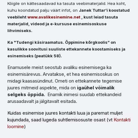
Kõigile on kättesaadavad ka tasuta veebimaterjalid. Hea koht,
kuhu koondatud palju väärt infot, on
Janek Tuttar’i koostatud
veebileht
www.avalikesinemine.net
, kust leiad tasuta
materjalid, videod ja e-kursuse esinemisoskuse
lihvimiseks.
Ka "Tudengi käsiraamatus. Õppimine kõrgkoolis” on
kasulikke soovitusi suuliste ettekannete koostamiseks ja
esinemiseks (peatükk 58).
Enamusele meist seostub avaliku esinemisega ka
esinemisärevus. Arvatakse, et hea esinemisoskus on
midagi kaasasündinut. Ometi on ettekannete tegemise
juures mitmeid aspekte, mida on
igaühel võimalik
selgeks õppida.
Enamik inimesi suudab ettekandeid
arusaadavalt ja jälgitavalt esitada.
Kuidas esinemise juures kontakti luua ja paremat muljet
kujundada, saad lugeda suhtlemisosuste osast (vt
Kontakti
loomine
)