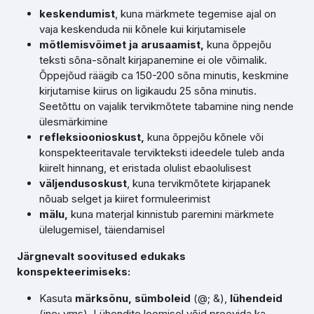
keskendumist
, kuna märkmete tegemise ajal on
vaja keskenduda nii kõnele kui kirjutamisele
mõtlemisvõimet ja arusaamist,
kuna õppejõu
teksti sõna-sõnalt kirjapanemine ei ole võimalik.
Õppejõud räägib ca 150-200 sõna minutis, keskmine
kirjutamise kiirus on ligikaudu 25 sõna minutis.
Seetõttu on vajalik tervikmõtete tabamine ning nende
ülesmärkimine
refleksioonioskust,
kuna õppejõu kõnele või
konspekteeritavale tervikteksti ideedele tuleb anda
kiirelt hinnang, et eristada olulist ebaolulisest
väljendusoskust
, kuna tervikmõtete kirjapanek
nõuab selget ja kiiret formuleerimist
mälu,
kuna materjal kinnistub paremini märkmete
ülelugemisel, täiendamisel
Järgnevalt soovitused edukaks
konspekteerimiseks:
Kasuta
märksõnu, sümboleid
(@; &),
lühendeid
(jne; vms). Lühendite loomisel võid proovida ka