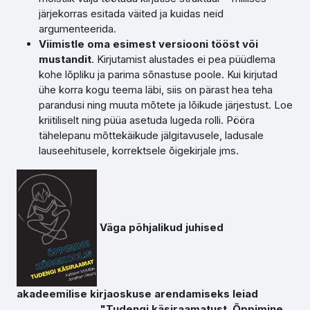
järjekorras esitada väited ja kuidas neid
argumenteerida.
Viimistle oma esimest versiooni tööst või
mustandit
. Kirjutamist alustades ei pea püüdlema
kohe lõpliku ja parima sõnastuse poole. Kui kirjutad
ühe korra kogu teema läbi, siis on pärast hea teha
parandusi ning muuta mõtete ja lõikude järjestust. Loe
kriitiliselt ning püüa asetuda lugeda rolli. Pööra
tähelepanu mõttekäikude jälgitavusele, ladusale
lauseehitusele, korrektsele õigekirjale jms.
Väga põhjalikud juhised
akadeemilise kirjaoskuse arendamiseks leiad
"Tudengi käsiraamatust. Õppimine