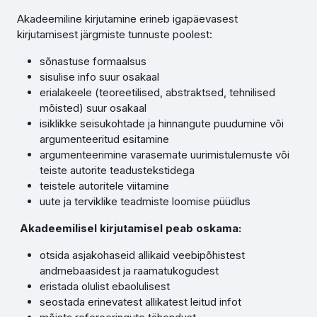
Akadeemiline kirjutamine erineb igapäevasest
kirjutamisest järgmiste tunnuste poolest:
sõnastuse formaalsus
sisulise info suur osakaal
erialakeele (teoreetilised, abstraktsed, tehnilised
mõisted) suur osakaal
isiklikke seisukohtade ja hinnangute puudumine või
argumenteeritud esitamine
argumenteerimine varasemate uurimistulemuste või
teiste autorite teadustekstidega
teistele autoritele viitamine
uute ja terviklike teadmiste loomise püüdlus
Akadeemilisel kirjutamisel peab oskama:
otsida asjakohaseid allikaid veebipõhistest
andmebaasidest ja raamatukogudest
eristada olulist ebaolulisest
seostada erinevatest allikatest leitud infot