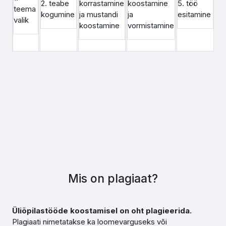
2. teabe
korrastamine
koostamine
5. töö
teema
kogumine
ja mustandi
ja
esitamine
valik
koostamine
vormistamine
Mis on plagiaat?
Üliõpilastööde koostamisel on oht plagieerida.
Plagiaati nimetatakse ka loomevarguseks või