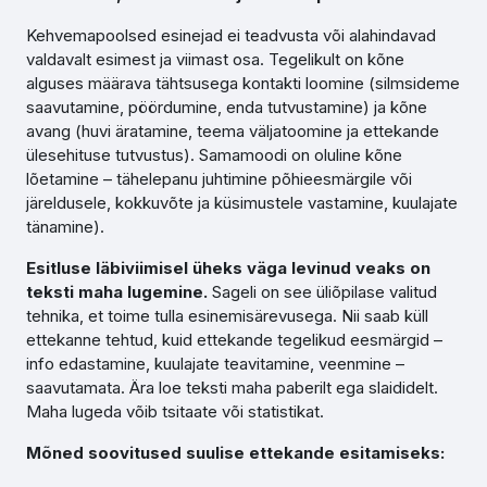
Kehvemapoolsed esinejad ei teadvusta või alahindavad
valdavalt esimest ja viimast osa. Tegelikult on kõne
alguses määrava tähtsusega kontakti loomine (silmsideme
saavutamine, pöördumine, enda tutvustamine) ja kõne
avang (huvi äratamine, teema väljatoomine ja ettekande
ülesehituse tutvustus). Samamoodi on oluline kõne
lõetamine – tähelepanu juhtimine põhieesmärgile või
järeldusele, kokkuvõte ja küsimustele vastamine, kuulajate
tänamine).
Esitluse läbiviimisel üheks väga levinud veaks on
teksti maha lugemine.
Sageli on see üliõpilase valitud
tehnika, et toime tulla esinemisärevusega. Nii saab küll
ettekanne tehtud, kuid ettekande tegelikud eesmärgid –
info edastamine, kuulajate teavitamine, veenmine –
saavutamata. Ära loe teksti maha paberilt ega slaididelt.
Maha lugeda võib tsitaate või statistikat.
Mõned soovitused suulise ettekande esitamiseks: