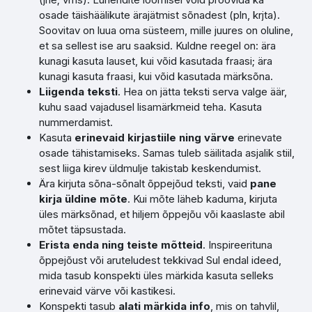
osade täishäälikute ärajätmist sõnadest (pln, krjta).
Soovitav on luua oma süsteem, mille juures on oluline,
et sa sellest ise aru saaksid. Kuldne reegel on: ära
kunagi kasuta lauset, kui võid kasutada fraasi; ära
kunagi kasuta fraasi, kui võid kasutada märksõna.
Liigenda teksti
. Hea on jätta teksti serva valge äär,
kuhu saad vajadusel lisamärkmeid teha. Kasuta
nummerdamist.
Kasuta
erinevaid kirjastiile ning värve
erinevate
osade tähistamiseks. Samas tuleb säilitada asjalik stiil,
sest liiga kirev üldmulje takistab keskendumist.
Ära kirjuta sõna-sõnalt õppejõud teksti, vaid
pane
kirja üldine mõte
. Kui mõte läheb kaduma, kirjuta
üles märksõnad, et hiljem õppejõu või kaaslaste abil
mõtet täpsustada.
Erista enda ning teiste mõtteid
. Inspireerituna
õppejõust või aruteludest tekkivad Sul endal ideed,
mida tasub konspekti üles märkida kasuta selleks
erinevaid värve või kastikesi.
Konspekti tasub
alati märkida info
, mis on tahvlil,