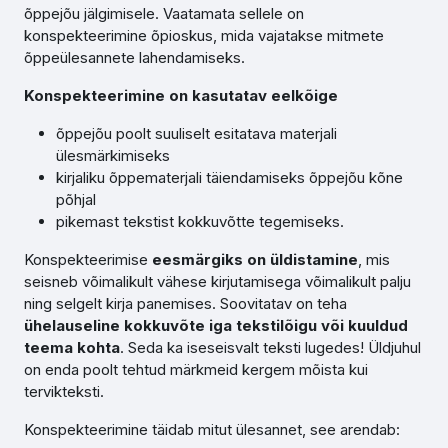
õppejõu jälgimisele. Vaatamata sellele on
konspekteerimine õpioskus, mida vajatakse mitmete
õppeülesannete lahendamiseks.
Konspekteerimine on kasutatav eelkõige
õppejõu poolt suuliselt esitatava materjali
ülesmärkimiseks
kirjaliku õppematerjali täiendamiseks õppejõu kõne
põhjal
pikemast tekstist kokkuvõtte tegemiseks.
Konspekteerimise
eesmärgiks on
üldistamine
, mis
seisneb võimalikult vähese kirjutamisega võimalikult palju
ning selgelt kirja panemises. Soovitatav on teha
ühelauseline kokkuvõte iga tekstilõigu või kuuldud
teema kohta
. Seda ka iseseisvalt teksti lugedes! Üldjuhul
on enda poolt tehtud märkmeid kergem mõista kui
tervikteksti.
Konspekteerimine täidab mitut ülesannet, see arendab: