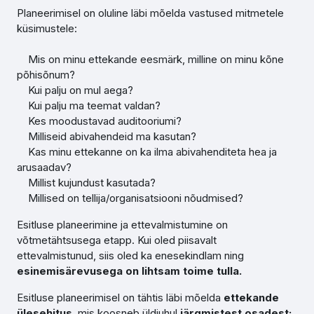
Planeerimisel on oluline läbi mõelda vastused mitmetele
küsimustele:
Mis on minu ettekande eesmärk, milline on minu kõne
põhisõnum?
Kui palju on mul aega?
Kui palju ma teemat valdan?
Kes moodustavad auditooriumi?
Milliseid abivahendeid ma kasutan?
Kas minu ettekanne on ka ilma abivahenditeta hea ja
arusaadav?
Millist kujundust kasutada?
Millised on tellija/organisatsiooni nõudmised?
Esitluse planeerimine ja ettevalmistumine on
võtmetähtsusega etapp. Kui oled piisavalt
ettevalmistunud, siis oled ka enesekindlam ning
esinemisärevusega on lihtsam toime tulla.
Esitluse planeerimisel on tähtis läbi mõelda
ettekande
ülesehitus
, mis koosneb üldjuhul
järgmistest osadest: