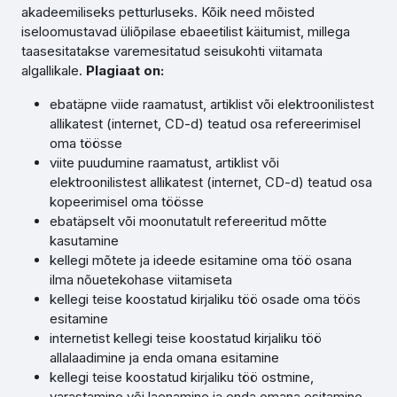
akadeemiliseks petturluseks. Kõik need mõisted
iseloomustavad üliõpilase ebaeetilist käitumist, millega
taasesitatakse varemesitatud seisukohti viitamata
algallikale.
Plagiaat on:
ebatäpne viide raamatust, artiklist või elektroonilistest
allikatest (internet, CD-d) teatud osa refereerimisel
oma töösse
viite puudumine raamatust, artiklist või
elektroonilistest allikatest (internet, CD-d) teatud osa
kopeerimisel oma töösse
ebatäpselt või moonutatult refereeritud mõtte
kasutamine
kellegi mõtete ja ideede esitamine oma töö osana
ilma nõuetekohase viitamiseta
kellegi teise koostatud kirjaliku töö osade oma töös
esitamine
internetist kellegi teise koostatud kirjaliku töö
allalaadimine ja enda omana esitamine
kellegi teise koostatud kirjaliku töö ostmine,
varastamine või laenamine ja enda omana esitamine