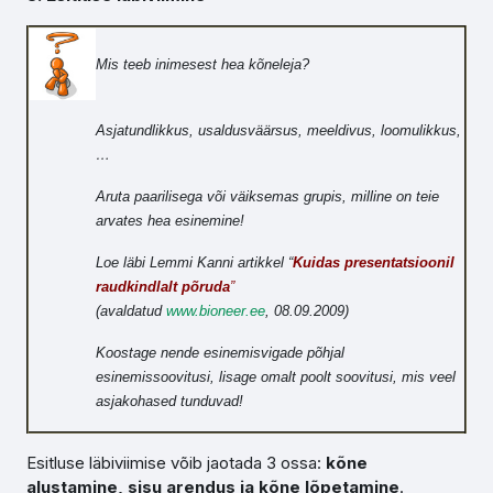
Mis teeb inimesest hea kõneleja?
Asjatundlikkus, usaldusväärsus, meeldivus, loomulikkus,
…
Aruta paarilisega või väiksemas grupis, milline on teie
arvates hea esinemine!
Loe läbi Lemmi Kanni artikkel “
Kuidas presentatsioonil
raudkindlalt põruda
”
(avaldatud
www.bioneer.ee
, 08.09.2009)
Koostage nende esinemisvigade põhjal
esinemissoovitusi, lisage omalt poolt soovitusi, mis veel
asjakohased tunduvad!
Esitluse läbiviimise võib jaotada 3 ossa:
kõne
alustamine, sisu arendus ja kõne lõpetamine
.