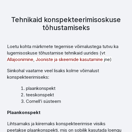
Tehnikaid konspekteerimisoskuse
tõhustamiseks
Loetu kohta märkmete tegemise võimalustega tutvu ka
lugemisoskuse tõhustamise tehnikaid uurides (v
t
Allajoonimine
,
Jooniste ja skeemide kasutamine
jne)
Siinkohal vaatame veel lisaks kolme võimalust
konspekteerimiseks:
plaankonspekt
teeskonspekt
Cornell’i süsteem
Plaankonspekt
Lihtsamaks ja kiiremaks konspekteerimise viisiks
peetakse plaankonspekti, mis on sobilik kasutada loengu