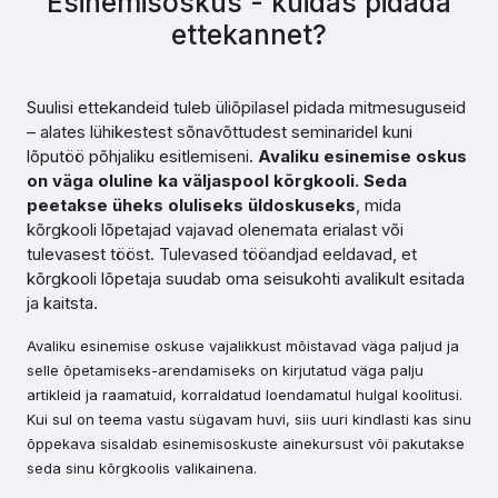
Esinemisoskus - kuidas pidada
ettekannet?
Suulisi ettekandeid tuleb üliõpilasel pidada mitmesuguseid
– alates lühikestest sõnavõttudest seminaridel kuni
lõputöö põhjaliku esitlemiseni.
Avaliku esinemise oskus
on
väga oluline ka väljaspool kõrgkooli. Seda
peetakse üheks oluliseks üldoskuseks
, mida
kõrgkooli lõpetajad vajavad olenemata erialast või
tulevasest tööst. Tulevased tööandjad eeldavad, et
kõrgkooli lõpetaja suudab oma seisukohti avalikult esitada
ja kaitsta.
Avaliku esinemise oskuse vajalikkust mõistavad väga paljud ja
selle õpetamiseks-arendamiseks on kirjutatud väga palju
artikleid ja raamatuid, korraldatud loendamatul hulgal koolitusi.
Kui sul on teema vastu sügavam huvi, siis uuri kindlasti kas sinu
õppekava sisaldab esinemisoskuste ainekursust või pakutakse
seda sinu kõrgkoolis valikainena.