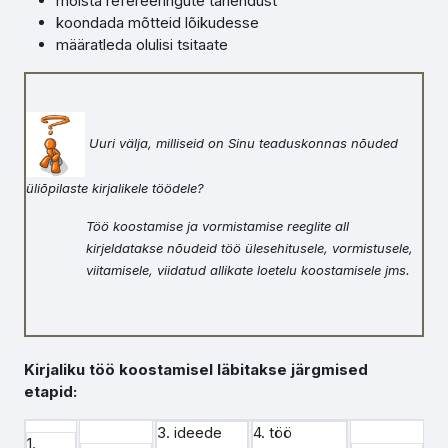
mõista refereeringute tähendust
koondada mõtteid lõikudesse
määratleda olulisi tsitaate
Uuri välja, milliseid on Sinu teaduskonnas nõuded
üliõpilaste kirjalikele töödele?
Töö koostamise ja vormistamise reeglite all
kirjeldatakse nõudeid töö ülesehitusele, vormistusele,
viitamisele, viidatud allikate loetelu koostamisele jms.
Kirjaliku töö koostamisel läbitakse järgmised
etapid:
3. ideede
4. töö
1.