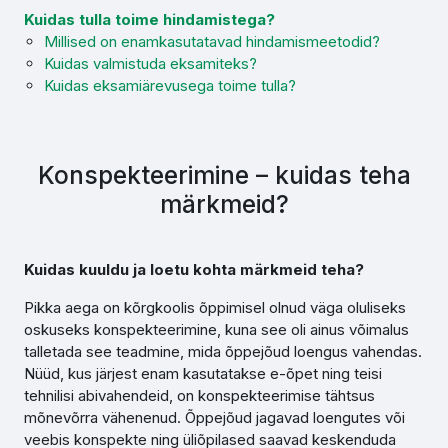
Kuidas tulla toime hindamistega?
Millised on enamkasutatavad hindamismeetodid?
Kuidas valmistuda eksamiteks?
Kuidas eksamiärevusega toime tulla?
Konspekteerimine – kuidas teha
märkmeid?
Kuidas kuuldu ja loetu kohta märkmeid teha?
Pikka aega on kõrgkoolis õppimisel olnud väga oluliseks
oskuseks konspekteerimine, kuna see oli ainus võimalus
talletada see teadmine, mida õppejõud loengus vahendas.
Nüüd, kus järjest enam kasutatakse e-õpet ning teisi
tehnilisi abivahendeid, on konspekteerimise tähtsus
mõnevõrra vähenenud. Õppejõud jagavad loengutes või
veebis konspekte ning üliõpilased saavad keskenduda