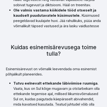
sobivat tugevust ja diktsiooni. Hääl on treenitav.
Ole valmis vastama kõikidele tööd otseselt ja
kaudselt puudutavatele küsimustele.
Küsimused
peegeldavad kuulajate huvi. Jää rahulikuks, püüa anda
võimalikult täpsed vastused ja ära lasku vaidlustesse
Kuidas esinemisärevusega toime
tulla?
Esinemisärevust on võimalik leevendada oma esinemist
põhjalikult planeerides.
Tutvu eelnevalt ettekande läbiviimise ruumiga
.
Vaata, kus on Sul kõige mugavam ja otstarbekam olla
ettekande tegemise ajal, millised liikumisvõimalused
Sul on, kuidas paigutada käepäraselt abivahendid,
mida kavatsed kasutada. Teatud juhtudel võib olla