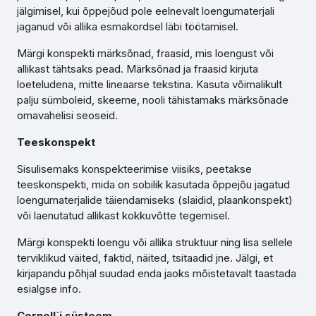
jälgimisel, kui õppejõud pole eelnevalt loengumaterjali
jaganud või allika esmakordsel läbi töötamisel.
Märgi konspekti märksõnad, fraasid, mis loengust või
allikast tähtsaks pead. Märksõnad ja fraasid kirjuta
loeteludena, mitte lineaarse tekstina. Kasuta võimalikult
palju sümboleid, skeeme, nooli tähistamaks märksõnade
omavahelisi seoseid.
Teeskonspekt
Sisulisemaks konspekteerimise viisiks, peetakse
teeskonspekti, mida on sobilik kasutada õppejõu jagatud
loengumaterjalide täiendamiseks (slaidid, plaankonspekt)
või laenutatud allikast kokkuvõtte tegemisel.
Märgi konspekti loengu või allika struktuur ning lisa sellele
terviklikud väited, faktid, näited, tsitaadid jne. Jälgi, et
kirjapandu põhjal suudad enda jaoks mõistetavalt taastada
esialgse info.
Cornell`i süsteem