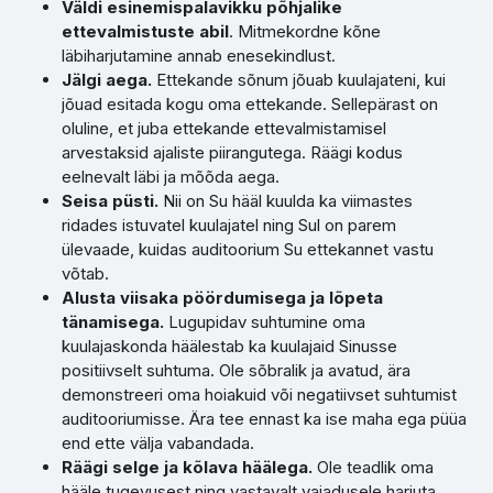
Väldi esinemispalavikku põhjalike
ettevalmistuste abil
. Mitmekordne kõne
läbiharjutamine annab enesekindlust.
Jälgi aega.
Ettekande sõnum jõuab kuulajateni, kui
jõuad esitada kogu oma ettekande. Sellepärast on
oluline, et juba ettekande ettevalmistamisel
arvestaksid ajaliste piirangutega. Räägi kodus
eelnevalt läbi ja mõõda aega.
Seisa püsti.
Nii on Su hääl kuulda ka viimastes
ridades istuvatel kuulajatel ning Sul on parem
ülevaade, kuidas auditoorium Su ettekannet vastu
võtab.
Alusta viisaka pöördumisega ja lõpeta
tänamisega.
Lugupidav suhtumine oma
kuulajaskonda häälestab ka kuulajaid Sinusse
positiivselt suhtuma. Ole sõbralik ja avatud, ära
demonstreeri oma hoiakuid või negatiivset suhtumist
auditooriumisse. Ära tee ennast ka ise maha ega püüa
end ette välja vabandada.
Räägi selge ja kõlava häälega.
Ole teadlik oma
hääle tugevusest ning vastavalt vajadusele harjuta