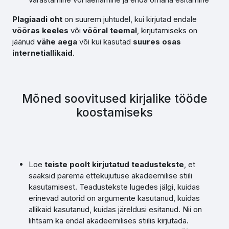
Plagiaadi oht
on suurem juhtudel, kui kirjutad endale
võõras keeles
või
võõral teemal
, kirjutamiseks on
jäänud
vähe aega
või kui kasutad
suures osas
internetiallikaid
.
Mõned soovitused kirjalike tööde
koostamiseks
Loe
teiste poolt kirjutatud teadustekste
, et
saaksid parema ettekujutuse akadeemilise stiili
kasutamisest. Teadustekste lugedes jälgi, kuidas
erinevad autorid on argumente kasutanud, kuidas
allikaid kasutanud, kuidas järeldusi esitanud. Nii on
lihtsam ka endal akadeemilises stiilis kirjutada.