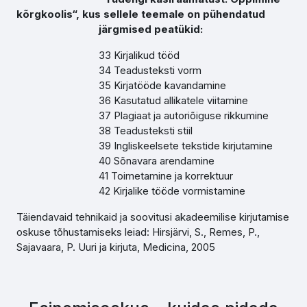
kõrgkoolis“, kus sellele teemale on pühendatud
järgmised peatükid:
33 Kirjalikud tööd
34 Teadusteksti vorm
35 Kirjatööde kavandamine
36 Kasutatud allikatele viitamine
37 Plagiaat ja autoriõiguse rikkumine
38 Teadusteksti stiil
39 Ingliskeelsete tekstide kirjutamine
40 Sõnavara arendamine
41 Toimetamine ja korrektuur
42 Kirjalike tööde vormistamine
Täiendavaid tehnikaid ja soovitusi akadeemilise kirjutamise
oskuse tõhustamiseks leiad: Hirsjärvi, S., Remes, P.,
Sajavaara, P. Uuri ja kirjuta, Medicina, 2005