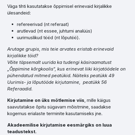
Väga tihti kasutatakse õppimisel erinevaid kirjalikke
ülesandeid:
refereerivad (nt referaat)
arutlevad (nt essee, juhtumi analüüs)
uurimuslikud tööd (nt lõputöö).
Arutage grupis, mis teie arvates eristab erinevaid
kirjalikke töid?
Võite täpsemalt uurida ka tudengi käsiraamatust
„Õppimine kõrgkoolis“, kus erinevat liiki kirjatöödele on
pühendatud mitmed peatükid. Näiteks peatükk 49
Uurimis- ja lõputööde kirjutamine, peatükk 56
Referaadid.
Kirjutamine on üks mõtlemise viis
, mille käigus
saavutatakse õpitu sügavam mõistmine, saadakse
kogemus erialaste terminite kasutamiseks jne.
Akadeemilise kirjutamise eesmärgiks on luua
teadustekst.