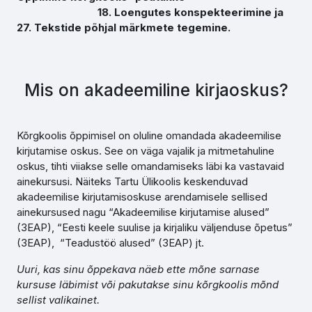
18. Loengutes konspekteerimine ja
27. Tekstide põhjal märkmete tegemine.
Mis on akadeemiline kirjaoskus?
Kõrgkoolis õppimisel on oluline omandada akadeemilise
kirjutamise oskus. See on väga vajalik ja mitmetahuline
oskus, tihti viiakse selle omandamiseks läbi ka vastavaid
ainekursusi. Näiteks Tartu Ülikoolis keskenduvad
akadeemilise kirjutamisoskuse arendamisele sellised
ainekursused nagu “Akadeemilise kirjutamise alused”
(3EAP), “Eesti keele suulise ja kirjaliku väljenduse õpetus”
(3EAP), “Teadustöö alused” (3EAP) jt.
Uuri, kas sinu õppekava näeb ette mõne sarnase
kursuse läbimist või pakutakse sinu kõrgkoolis mõnd
sellist valikainet.