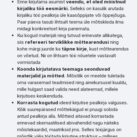
Enne kirjutama asumist
veendu, et oled mõistnud
kirjaliku töö eesmärki.
Selleks on kasulik arutada
kirjaliku töö pealkirja üle kaasõppijate või õppejõuga.
Paar päeva tasub lihtsalt teema üle mõtiskleda ilma
midagi konkreetset kirja panemata.
Kui kogud materjali ning tutvud erinevate allikatega,
siis
refereeri terviklikke mõttearendusi
ning
kohe märgi juurde ka
täpne kirje
, kust mõttearendus
on võetud. Nii on lihtsam töö nõuetele vastavalt
vormistada
Koonda kirjutatava teemaga seonduvad
materjalid ja mõtted
. Mõistlik on meelde tuletada
oma varasemad teadmised ning ainekursusel kuuldu,
mille hulgast saad valida need alateemad, millele
kirjutises keskenduda.
Korrasta kogutud
ideed kirjutise pealkirja valguses.
Kõik suurepärased mõttekäigud ei pruugi sobida
antud pealkirja alla. Mõtteid aitavad korrastada
erinevad skemaatilised abivahendid nagu näiteks
mõistekaardid, maatriksid jms. Selles tööjärgus on
mõistlik välja töötada kirjutise struktuur – millises