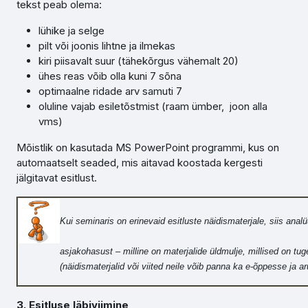
tekst peab olema:
lühike ja selge
pilt või joonis lihtne ja ilmekas
kiri piisavalt suur (tähekõrgus vähemalt 20)
ühes reas võib olla kuni 7 sõna
optimaalne ridade arv samuti 7
oluline vajab esiletõstmist (raam ümber, joon alla
vms)
Mõistlik on kasutada MS PowerPoint programmi, kus on
automaatselt seaded, mis aitavad koostada kergesti
jälgitavat esitlust.
Kui seminaris on erinevaid esitluste näidismaterjale, siis anal
asjakohasust – milline on materjalide üldmulje, millised on tuge
(näidismaterjalid või viited neile võib panna ka e-õppesse ja aru
3. Esitluse läbiviimine