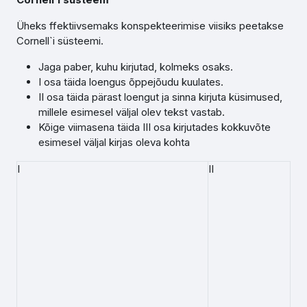
Üheks ffektiivsemaks konspekteerimise viisiks peetakse
Cornell`i süsteemi.
Jaga paber, kuhu kirjutad, kolmeks osaks.
I osa täida loengus õppejõudu kuulates.
II osa täida pärast loengut ja sinna kirjuta küsimused,
millele esimesel väljal olev tekst vastab.
Kõige viimasena täida III osa kirjutades kokkuvõte
esimesel väljal kirjas oleva kohta
I
II