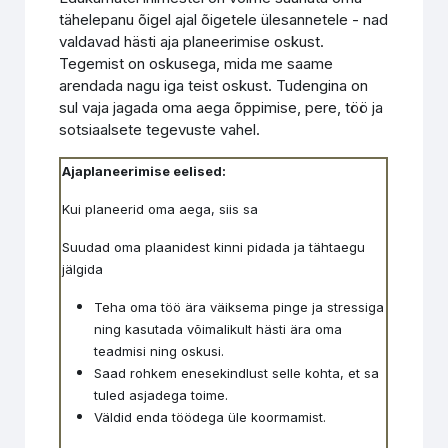
tähelepanu õigel ajal õigetele ülesannetele - nad
valdavad hästi aja planeerimise oskust.
Tegemist on oskusega, mida me saame
arendada nagu iga teist oskust. Tudengina on
sul vaja jagada oma aega õppimise, pere, töö ja
sotsiaalsete tegevuste vahel.
Ajaplaneerimise eelised:
Kui planeerid oma aega, siis sa
Suudad oma plaanidest kinni pidada ja tähtaegu
jälgida
Teha oma töö ära väiksema pinge ja stressiga
ning kasutada võimalikult hästi ära oma
teadmisi ning oskusi.
Saad rohkem enesekindlust selle kohta, et sa
tuled asjadega toime.
Väldid enda töödega üle koormamist.