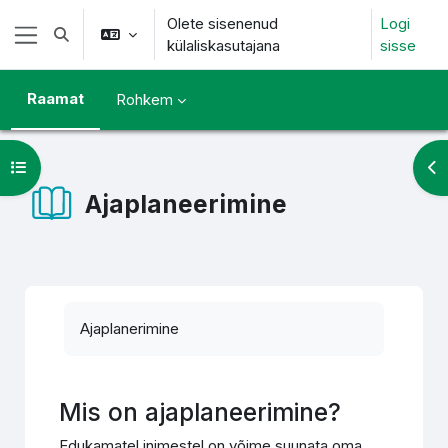
Jäta vahele peasisuni
Olete sisenenud
Logi
Lülitab otsingu sisendi
külaliskasutajana
sisse
Küljepaneel
Raamat
Rohkem
Ava kursuse sisukord
Ava
Ajaplaneerimine
Lõpetamise nõuded
Ajaplanerimine
Mis on ajaplaneerimine?
Edukamatel inimestel on võime suunata oma