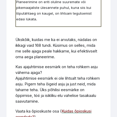
Planeerimine on eriti oluline suuremate või
pikemaajaliste ülesannete puhul, kuna siis kui
lõputähtaeg on kaugel, on lihtsam tegutsemist
.
edasi lükata
Ükskõik, kuidas me ka ei arvutaks, nädalas on
ikkagi vaid 168 tundi. Küsimus on selles, mida
me selle ajaga peale hakkame, kui efektiivselt
oma aega planeerime.
Kas ajajuhtimise eesmärk on teha rohkem asju
vähema ajaga?
Ajajuhtimise eesmärk ei ole lihtsalt teha rohkem
asju. Pigem teha õigeid asju ja just neid, mida
tahame teha. Üks põhilisi eesmärke on
õppimise, töö ja isikliku elu vahelise tasakaalu
saavutamine.
Vaata ka õpioskuste osa (
Kuidas õpioskusi
arendada?
)