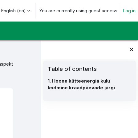
English ‎(en)‎
You are currently using guest access
Log in
arch input
Blocks
Skip Table of contents
nspekt
Table of contents
1. Hoone kütteenergia kulu
leidmine kraadpäevade järgi