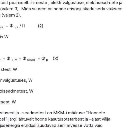
est peamiselt: inimeste , elektrivalgustuse, elektriseadmete ja
 (valem 3). Mida suurem on hoone erisoojuskadu seda väiksem
 (valem 2).
= Φ
/ H (2)
vs
vs
is W
+ Φ
+ Φ
+ Φ
(3)
n
el.v
sead
p
estest, W
rivalgustuses, W
triseadmetest, W
esest, W
lgustusest ja –seadmetest on MKM-i määruse "Hoonete
1 järgi lähtuvalt hoone kasutusotstarbest ja –ajast välja
jusenergia eraldusi suudavad seni arvesse võtta vaid