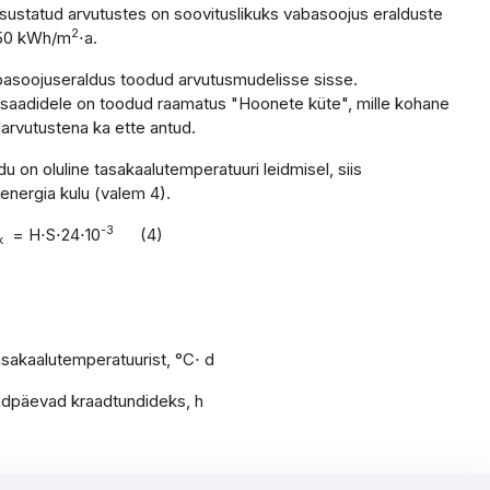
sustatud arvutustes on soovituslikuks vabasoojus eralduste
2
 50 kWh/m
⋅a.
abasoojuseraldus toodud arvutusmudelisse sisse.
ssaadidele on toodud raamatus "Hoonete küte", mille kohane
larvutustena ka ette antud.
u on oluline tasakaalutemperatuuri leidmisel, siis
energia kulu (valem 4).
-3
= H⋅S⋅24⋅10
(4)
k
akaalutemperatuurist, °C⋅ d
päevad kraadtundideks, h