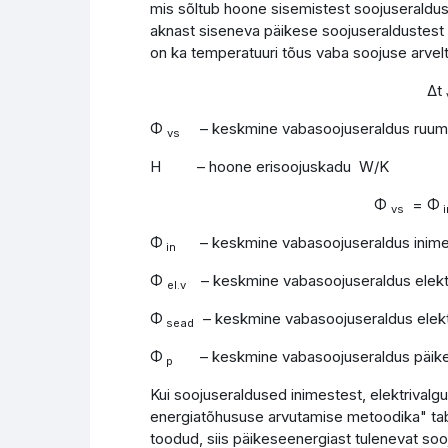
mis sõltub hoone sisemistest soojuseraldust
aknast siseneva päikese soojuseraldustest
on ka temperatuuri tõus vaba soojuse arvelt
Δt
Φ
– keskmine vabasoojuseraldus ruum
vs
H – hoone erisoojuskadu W/K
Φ
= Φ
vs
i
Φ
– keskmine vabasoojuseraldus inim
in
Φ
– keskmine vabasoojuseraldus elekt
el.v
Φ
– keskmine vabasoojuseraldus elek
sead
Φ
– keskmine vabasoojuseraldus päik
p
Kui soojuseraldused inimestest, elektriva
energiatõhususe arvutamise metoodika" tabel 
toodud, siis päikeseenergiast tulenevat soo