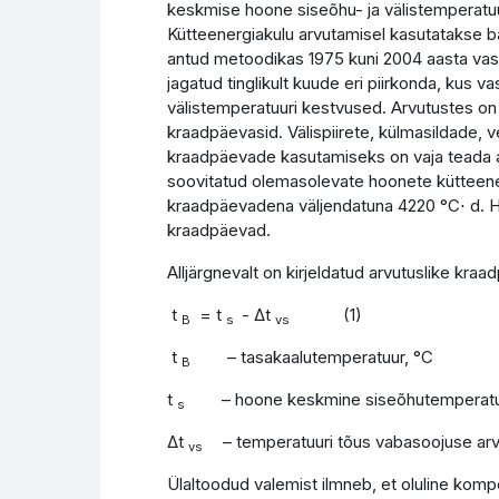
keskmise hoone siseõhu- ja välistemperatuur
Kütteenergiakulu arvutamisel kasutatakse 
antud metoodikas 1975 kuni 2004 aasta vast
jagatud tinglikult kuude eri piirkonda, kus va
välistemperatuuri kestvused. Arvutustes on so
kraadpäevasid. Välispiirete, külmasildade, ve
kraadpäevade kasutamiseks on vaja teada a
soovitatud olemasolevate hoonete kütteener
kraadpäevadena väljendatuna 4220 °C⋅ d. Hi
kraadpäevad.
Alljärgnevalt on kirjeldatud arvutuslike kra
t
= t
- Δt
(1)
B
s
vs
t
– tasakaalutemperatuur, °C
B
t
– hoone keskmine siseõhutemperatu
s
Δt
– temperatuuri tõus vabasoojuse arv
vs
Ülaltoodud valemist ilmneb, et oluline kom