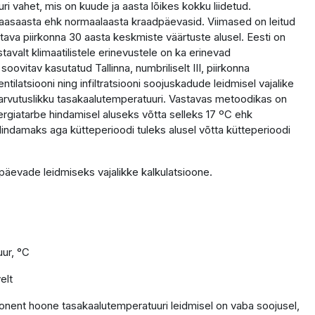
i vahet, mis on kuude ja aasta lõikes kokku liidetud.
baasaasta ehk normaalaasta kraadpäevasid. Viimased on leitud
ava piirkonna 30 aasta keskmiste väärtuste alusel. Eesti on
stavalt klimaatilistele erinevustele on ka erinevad
ovitav kasutatud Tallinna, numbriliselt III, piirkonna
ntilatsiooni ning infiltratsiooni soojuskadude leidmisel vajalike
rvutuslikku tasakaalutemperatuuri. Vastavas metoodikas on
giatarbe hindamisel aluseks võtta selleks 17 ºC ehk
ndamaks aga kütteperioodi tuleks alusel võtta kütteperioodi
adpäevade leidmiseks vajalikke kalkulatsioone.
ur, °C
elt
ponent hoone tasakaalutemperatuuri leidmisel on vaba soojusel,