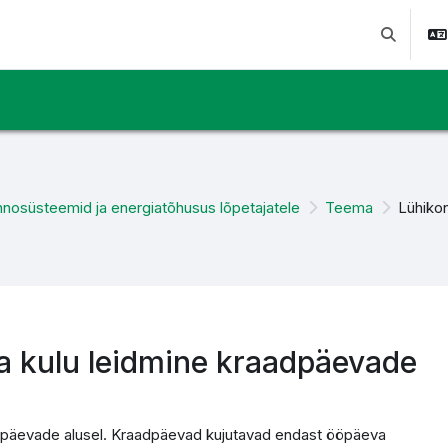
Toggle se
nosüsteemid ja energiatõhusus lõpetajatele
Teema
Lühiko
a kulu leidmine kraadpäevade
aadpäevade alusel. Kraadpäevad kujutavad endast ööpäeva