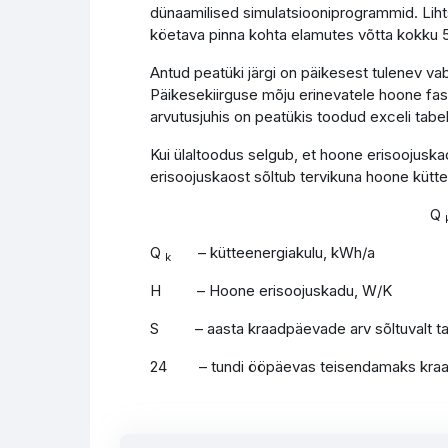
dünaamilised simulatsiooniprogrammid. Liht
köetava pinna kohta elamutes võtta kokku
Antud peatüki järgi on päikesest tulenev v
Päikesekiirguse mõju erinevatele hoone fa
arvutusjuhis on peatükis toodud exceli tabe
Kui ülaltoodus selgub, et hoone erisoojuskad
erisoojuskaost sõltub tervikuna hoone kütte
Q
Q
– kütteenergiakulu, kWh/a
k
H – Hoone erisoojuskadu, W/K
S – aasta kraadpäevade arv sõltuvalt tas
24 – tundi ööpäevas teisendamaks kraad