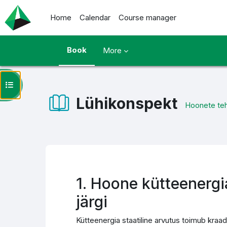
Skip to main content
Home
Calendar
Course manager
Book
More
Open course index
Lühikonspekt
Hoonete teh
Completion requirements
1. Hoone kütteenergi
järgi
Kütteenergia staatiline arvutus toimub kr