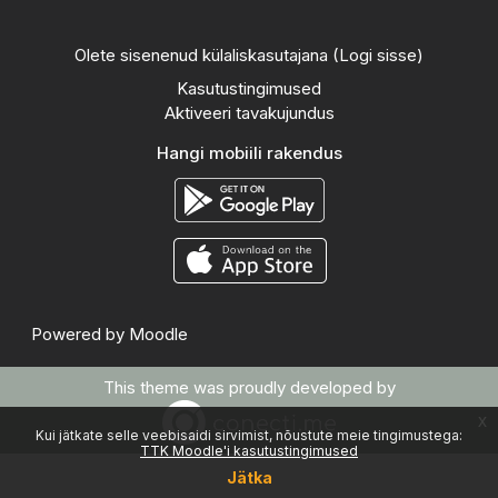
Olete sisenenud külaliskasutajana (
Logi sisse
)
Kasutustingimused
Aktiveeri tavakujundus
Hangi mobiili rakendus
Powered by
Moodle
This theme was proudly developed by
x
Kui jätkate selle veebisaidi sirvimist, nõustute meie tingimustega:
TTK Moodle'i kasutustingimused
Jätka