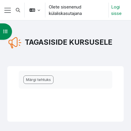
Jäta vahele peasisuni
Olete sisenenud
Logi
Lülitab otsingu sisendi
külaliskasutajana
sisse
Küljepaneel
Ava kursuse sisukord
TAGASISIDE KURSUSELE
Lõpetamise nõuded
Märgi tehtuks