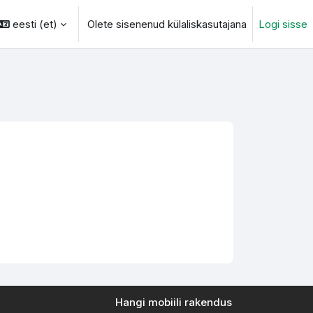
eesti ‎(et)‎
Olete sisenenud külaliskasutajana
Logi sisse
otsingu sisendi
Hangi mobiili rakendus