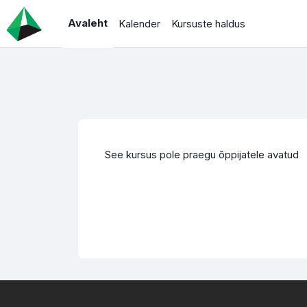
Jäta vahele peasisuni
Avaleht
Kalender
Kursuste haldus
See kursus pole praegu õppijatele avatud