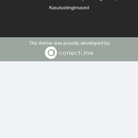
Kasutustingimused
This theme was proudly developed by