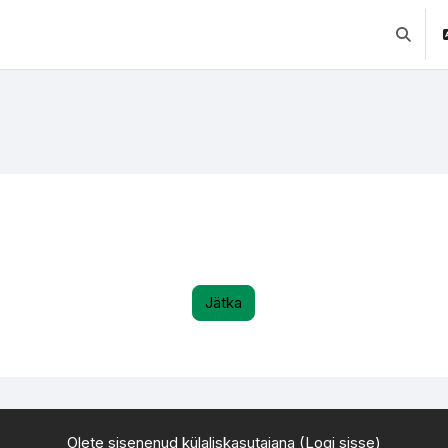
Lülitab 
Jätka
Olete sisenenud külaliskasutajana (
Logi sisse
)