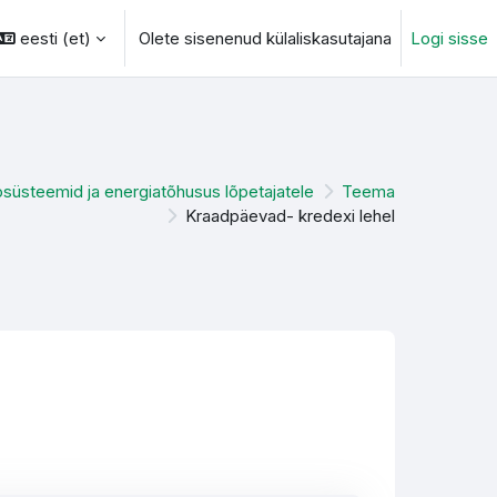
eesti ‎(et)‎
Olete sisenenud külaliskasutajana
Logi sisse
otsingu sisendi
süsteemid ja energiatõhusus lõpetajatele
Teema
Kraadpäevad- kredexi lehel