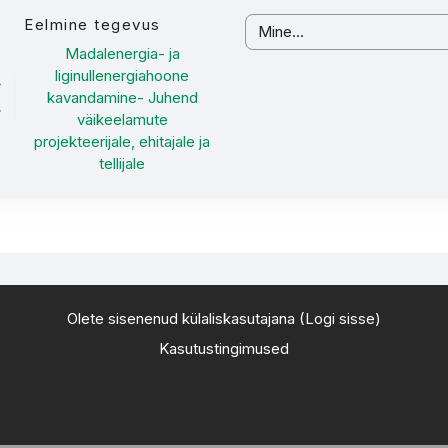
Eelmine tegevus
Mine...
Madalenergia- ja
liginullenergiahoone
kavandamine- Juhend
väikeelamute
projekteerijale, ehitajale ja
tellijale
Olete sisenenud külaliskasutajana (
Logi sisse
)
Kasutustingimused