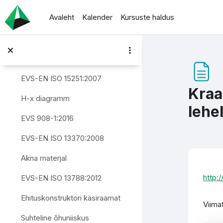
Jäta vahele peasisuni
Avaleht
Kalender
Kursuste haldus
Loengu slaidid - Piirete niiskustehniline toimivus
Välispiirete niiskustehniline toimimine
Loengu slaidid - Piirete niiskustehniline toimivus
EVS-EN ISO 15251:2007
Kraa
H-x diagramm
lehe
EVS 908-1:2016
EVS-EN ISO 13370:2008
Akna materjal
Lõp
http:
EVS-EN ISO 13788:2012
Ehituskonstruktori käsiraamat
Viima
Suhteline õhuniiskus