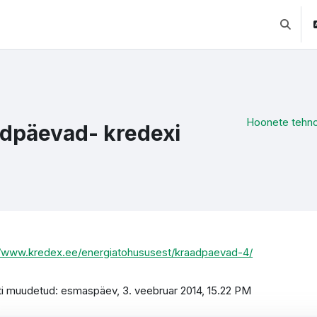
Lülitab 
Hoonete tehno
dpäevad- kredexi
l
etamise nõuded
//www.kredex.ee/energiatohususest/kraadpaevad-4/
ti muudetud: esmaspäev, 3. veebruar 2014, 15.22 PM