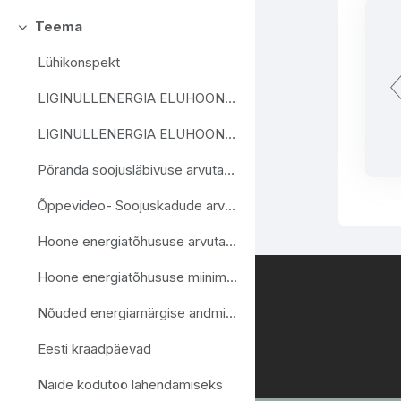
Teema
Ahenda
Lühikonspekt
LIGINULLENERGIA ELUHOONED- VÄIKEMAJAD
LIGINULLENERGIA ELUHOONED RIDA- JA KORTERELAMUD
Põranda soojusläbivuse arvutamine
Õppevideo- Soojuskadude arvutuse alused
Hoone energiatõhususe arvutamise metoodika RT link
Hoone energiatõhususe miinimumnõuded RT link
Nõuded energiamärgise andmisele ja energiamärgisele RT link
Eesti kraadpäevad
Näide kodutöö lahendamiseks