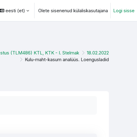
eesti ‎(et)‎
Olete sisenenud külaliskasutajana
Logi sisse
otsingu sisendi
estus (TLM486) KTL, KTK - I. Stelmak
18.02.2022
Kulu-maht-kasum analüüs. Loengusladid