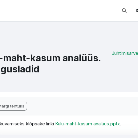
Lülitab 
Juhtimisarv
-maht-kasum analüüs.
gusladid
õpetamise nõuded
Märgi tehtuks
i kuvamiseks klõpsake linki
Kulu-maht-kasum analüüs.pptx
.