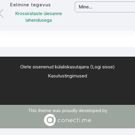
Eelmine tegevus
Mine...
Krossirataste ülesanne
lahendusega
Olete sisenenud külaliskasutajana (
Logi sisse
)
Kasutustingimused
This theme was proudly developed by