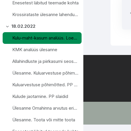
Enesetest läbitud teemade kohta
Krossirataste ülesanne lahendusega
18.02.2022
Ahenda
Kulu-maht-kasum analüüs. Loengusladid
KMK analüüs ülesanne
Allahindluste ja piirkasumi seosed
Ülesanne. Kuluarvestuse põhimõtted.
Kuluarvestuse põhimõtted. PP slaidid
Kulude jaotamine. PP slaidid
Ülesanne Omahinna arvutus erinevate kulukäituritega
Ülesanne. Toota või mitte toota