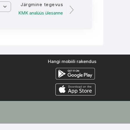
Järgmine tegevus
KMK analüüs ülesanne
Hangi mobiili rakendus