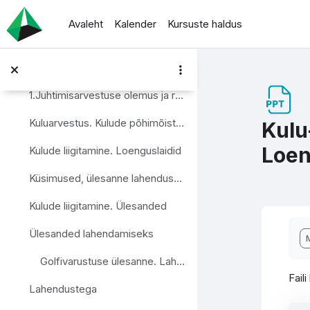
Jäta vahele peasisuni
ZOOM meeting room
Avaleht
Kalender
Kursuste haldus
Juhi ja ettevõtja raharaamat
Juhtimisarvestuse olemus. Kuluarvestus.
Ahenda
1.Juhtimisarvestuse olemus ja roll. Juhtimisarvestuse süsteem. Otsustusprotsess
Kuluarvestus. Kulude põhimõisted. Loenguslaidid
Kulu
Loen
Kulude liigitamine. Loenguslaidid
Küsimused, ülesanne lahendusega
Kulude liigitamine. Ülesanded
L
Ülesanded lahendamiseks
Golfivarustuse ülesanne. Lahendusega
Fail
Lahendustega