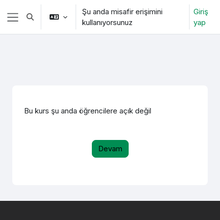
Ana içeriğe git
Şu anda misafir erişimini
Giriş
Arama girişini değiştir
kullanıyorsunuz
yap
Yan panel
Bu kurs şu anda öğrencilere açık değil
Devam