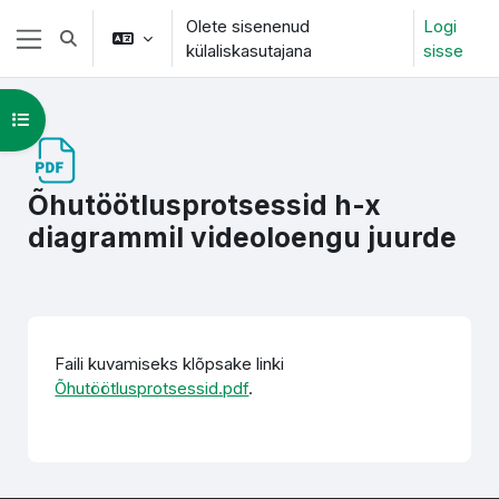
Jäta vahele peasisuni
Olete sisenenud
Logi
Lülitab otsingu sisendi
külaliskasutajana
sisse
Küljepaneel
Ava kursuse sisukord
Õhutöötlusprotsessid h-x
diagrammil videoloengu juurde
Lõpetamise nõuded
Faili kuvamiseks klõpsake linki
Õhutöötlusprotsessid.pdf
.