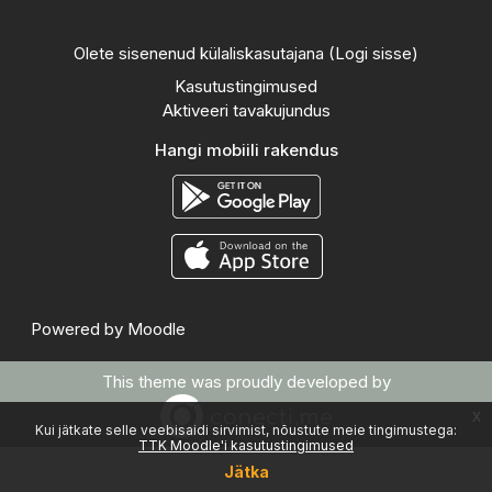
Olete sisenenud külaliskasutajana (
Logi sisse
)
Kasutustingimused
Aktiveeri tavakujundus
Hangi mobiili rakendus
Powered by
Moodle
This theme was proudly developed by
x
Kui jätkate selle veebisaidi sirvimist, nõustute meie tingimustega:
TTK Moodle'i kasutustingimused
Jätka