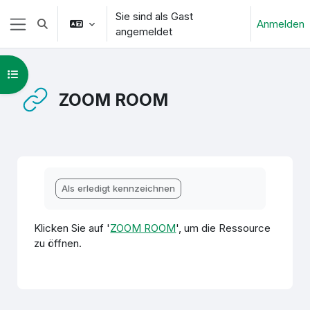
Zum Hauptinhalt
Sie sind als Gast
Anmelden
Sucheingabe umschalten
angemeldet
Website-Übersicht
Kursindex öffnen
ZOOM ROOM
Abschlussbedingungen
Als erledigt kennzeichnen
Klicken Sie auf '
ZOOM ROOM
', um die Ressource
zu öffnen.