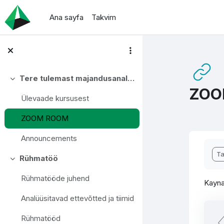
Ana içeriğe git
Ana sayfa
Takvim
Tere tulemast majandusanalüüsi e-kursusele!
Daralt
ZOO
Ülevaade kursusest
ZOOM ROOM
Announcements
Tam
T
Rühmatöö
Daralt
Rühmatööde juhend
Kayna
Analüüsitavad ettevõtted ja tiimid
Rühmatööd