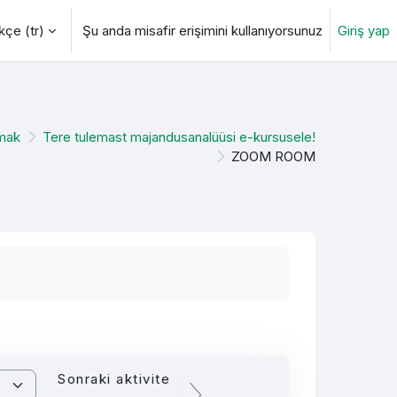
çe ‎(tr)‎
Şu anda misafir erişimini kullanıyorsunuz
Giriş yap
değiştir
lmak
Tere tulemast majandusanalüüsi e-kursusele!
ZOOM ROOM
Sonraki aktivite