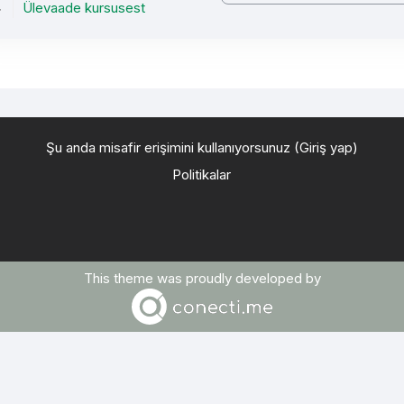
Ülevaade kursusest
Şu anda misafir erişimini kullanıyorsunuz (
Giriş yap
)
Politikalar
This theme was proudly developed by