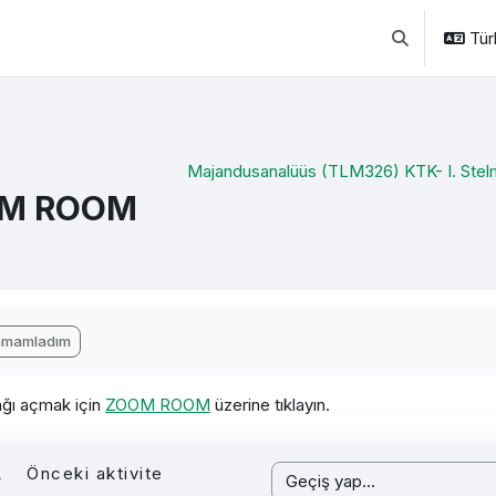
Türk
Arama girişini 
Majandusanalüüs (TLM326) KTK- I. Ste
M ROOM
amlama Gereklilikleri
amamladım
ğı açmak için
ZOOM ROOM
üzerine tıklayın.
Önceki aktivite
Geçiş yap...