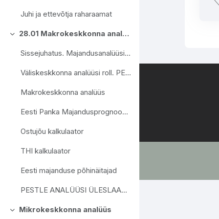
Juhi ja ettevõtja raharaamat
28.01 Makrokeskkonna analüüs.
Daralt
Sissejuhatus. Majandusanalüüsi olemus ja roll
Väliskeskkonna analüüsi roll. PESTLE analüüs
Makrokeskkonna analüüs
Eesti Panka Majandusprognoos Video
Ostujõu kalkulaator
THI kalkulaator
Eesti majanduse põhinäitajad
PESTLE ANALÜÜSI ÜLESLAADIMINE
Mikrokeskkonna analüüs
Daralt