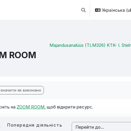
Українська ‎(uk
Переключити введення
Majandusanalüüs (TLM326) KTK- I. Ste
M ROOM
ови завершення
значити як виконано
сніть на
ZOOM ROOM
, щоб відкрити ресурс.
Попередня діяльність
Перейти до...