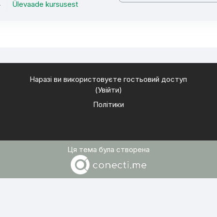
Ülevaade kursusest
Наразі ви використовуєте гостьовий доступ
(
Увійти
)
Політики
Ця тема була створена