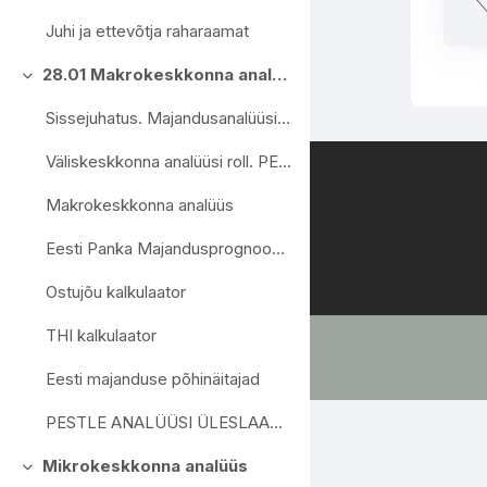
Juhi ja ettevõtja raharaamat
28.01 Makrokeskkonna analüüs.
Згорнути
Sissejuhatus. Majandusanalüüsi olemus ja roll
Väliskeskkonna analüüsi roll. PESTLE analüüs
Makrokeskkonna analüüs
Eesti Panka Majandusprognoos Video
Ostujõu kalkulaator
THI kalkulaator
Eesti majanduse põhinäitajad
PESTLE ANALÜÜSI ÜLESLAADIMINE
Mikrokeskkonna analüüs
Згорнути