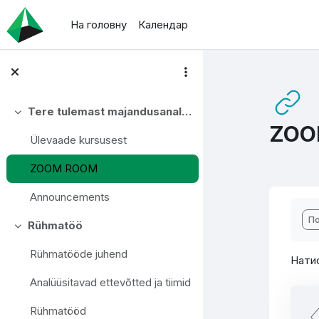
Перейти до головного вмісту
На головну
Календар
Tere tulemast majandusanalüüsi e-kursusele!
Згорнути
ZOO
Ülevaade kursusest
ZOOM ROOM
Announcements
Ум
По
Rühmatöö
Згорнути
Rühmatööde juhend
Нати
Analüüsitavad ettevõtted ja tiimid
Rühmatööd