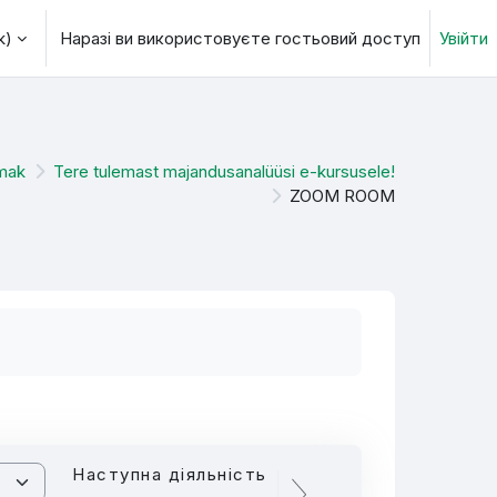
)‎
Наразі ви використовуєте гостьовий доступ
Увійти
 пошуку
lmak
Tere tulemast majandusanalüüsi e-kursusele!
ZOOM ROOM
Наступна діяльність