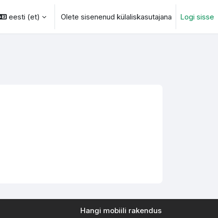
eesti ‎(et)‎
Olete sisenenud külaliskasutajana
Logi sisse
otsingu sisendi
Hangi mobiili rakendus