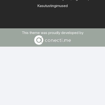
Kasutustingimused
This theme was proudly developed by