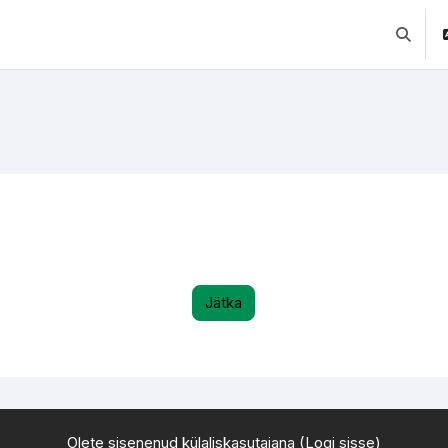
Lülitab 
Jätka
Olete sisenenud külaliskasutajana (
Logi sisse
)