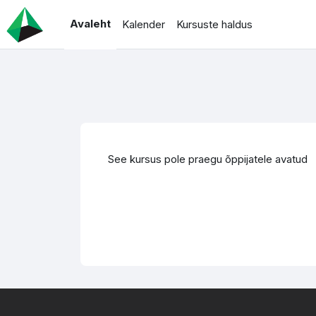
Jäta vahele peasisuni
Avaleht
Kalender
Kursuste haldus
See kursus pole praegu õppijatele avatud