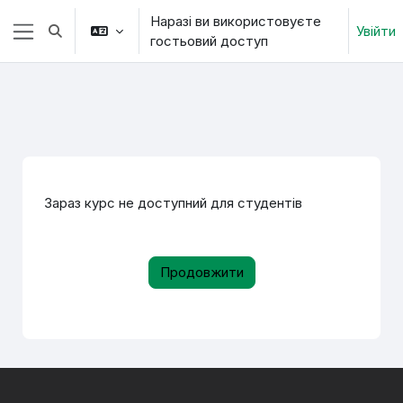
Перейти до головного вмісту
Наразі ви використовуєте
Увійти
Переключити введення пошуку
гостьовий доступ
Бокова панель
Зараз курс не доступний для студентів
Продовжити