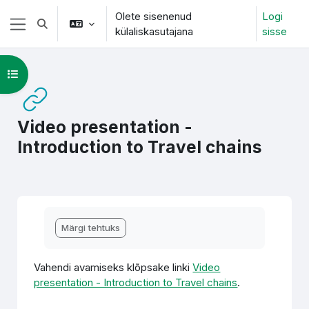
Jäta vahele peasisuni
Olete sisenenud
Logi
Lülitab otsingu sisendi
külaliskasutajana
sisse
Küljepaneel
Ava kursuse sisukord
Video presentation -
Introduction to Travel chains
Lõpetamise nõuded
Märgi tehtuks
Vahendi avamiseks klõpsake linki
Video
presentation - Introduction to Travel chains
.