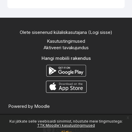
Olete sisenenud külaliskasutajana (
Logi sisse
)
Kasutustingimused
Aktiveeri tavakujundus
Hangi mobiili rakendus
Powered by
Moodle
x
This theme was proudly developed by
Kui jätkate selle veebisaidi sirvimist, nõustute meie tingimustega:
TTK Moodle'i kasutustingimused