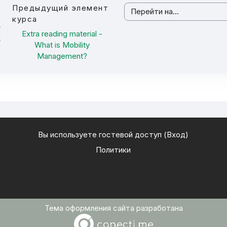
Предыдущий элемент
Перейти на...
курса
Extra reading material -
What is Mobility
Management?
Вы используете гостевой доступ (
Вход
)
Политики
Тема оформления сайта разработана