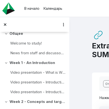
Перейти к основному содержанию
В начало
Календарь
Общее
Свернуть
Welcome to study!
Extr
SUMP
News from staff and discusson area
Week 1 - An Introduction
Свернуть
Video presentation - What is Wise Mobility?
Тр
Video presentation - Introduction to traffic research.
О
Video presentation - Introduction to Travel chains
Нажм
Week 2 - Concepts and targets
Свернуть