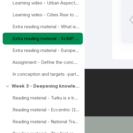
Learning video - Urban Aspects of the Sustainable and Smart Mobility Strategy
Learning video - Cities Rise to the Challenge – Sustainable Mobility
Extra reading material - What is Mobility Management?
Extra reading material - SUMP Guidelines
Extra reading material - European Mobility Week
Assignment - Define the concepts in wise mobility
In conception and targets -part assignements done
Week 3 - Deepening knowledge
Свернуть
Reading material - Turku is a trendsetter in Smart mobility
Reading material - Eccentric (2020) Final report Eccentric. New mobility for all beyond the urban centres.
Reading material - National Travel survey, example from Finland