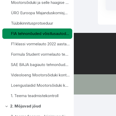
Mootorsõiduki ja selle haagise tehnonõuded ning nõuded varustusele
ÜRO Euroopa Majanduskomisjoni UNECE E-reeglid
Tüübikinnitusprotseduur
FIA tehnonõuded võistlusautodele
F1 klassi vormelauto 2022 aasta tehnonõuded
Formula Student vormelauto tehnonõuded
SAE BAJA bagiauto tehnonõuded 2023
Videoloeng Mootorsõiduki kontseptuaalne projekteerimine
Loenguslaidid Mootorsõiduki kontseptuaalne projekteerimine
1. Teema teadmistekontroll
2. Mõjuvad jõud
Ahenda