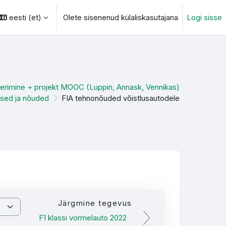
eesti ‎(et)‎
Olete sisenenud külaliskasutajana
Logi sisse
otsingu sisendi
erimine + projekt MOOC (Luppin, Annask, Vennikas)
sed ja nõuded
FIA tehnonõuded võistlusautodele
Järgmine tegevus
F1 klassi vormelauto 2022