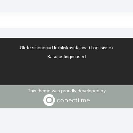
Olete sisenenud külaliskasutajana (
Logi sisse
)
Kasutustingimused
This theme was proudly developed by