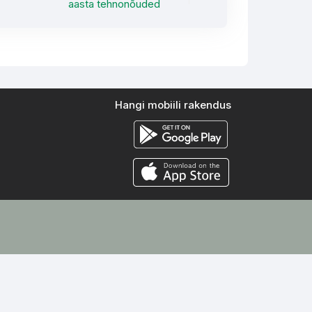
aasta tehnonõuded
Hangi mobiili rakendus