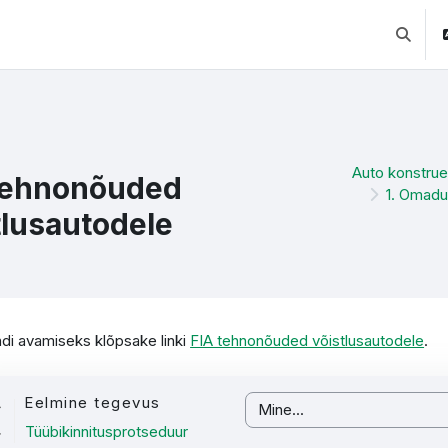
Lülitab 
Auto konstrue
tehnonõuded
1. Omadu
tlusautodele
etamise nõuded
di avamiseks klõpsake linki
FIA tehnonõuded võistlusautodele
.
Eelmine tegevus
Mine...
Tüübikinnitusprotseduur