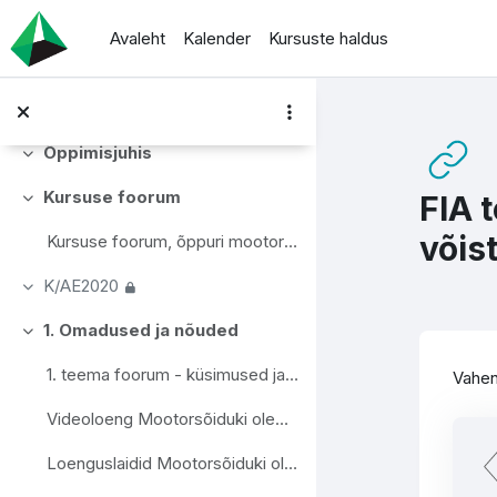
Jäta vahele peasisuni
Avaleht
Kalender
Kursuste haldus
Kursuse kirjeldus
Ahenda
Teated õppijatele / News Forum
Õppimisjuhis
Ahenda
Kursuse foorum
FIA 
Ahenda
võis
Kursuse foorum, õppuri mootorsõiduki projekteerimise ülevaade
K/AE2020
Ahenda
1. Omadused ja nõuded
Ahenda
Lõp
1. teema foorum - küsimused ja arutelu sõiduki omaduste nõuete osas
Vahen
Videoloeng Mootorsõiduki olemus ja tehnonõuded
Loenguslaidid Mootorsõiduki olemus ja tehnonõuded