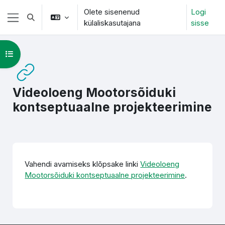
Jäta vahele peasisuni
Olete sisenenud
Logi
Lülitab otsingu sisendi
külaliskasutajana
sisse
Küljepaneel
Ava kursuse sisukord
Videoloeng Mootorsõiduki
kontseptuaalne projekteerimine
Lõpetamise nõuded
Vahendi avamiseks klõpsake linki
Videoloeng
Mootorsõiduki kontseptuaalne projekteerimine
.