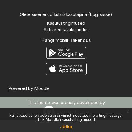
Olete sisenenud külaliskasutajana (
Logi sisse
)
Kasutustingimused
Aktiveeri tavakujundus
Hangi mobiili rakendus
Powered by
Moodle
This theme was proudly developed by
x
Kui jätkate selle veebisaidi sirvimist, nõustute meie tingimustega:
TTK Moodle'i kasutustingimused
Jätka