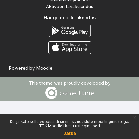
Aktiveeri tavakujundus
Hangi mobiili rakendus
Powered by
Moodle
This theme was proudly developed by
x
Kui jätkate selle veebisaidi sirvimist, nõustute meie tingimustega:
TTK Moodle'i kasutustingimused
Jätka