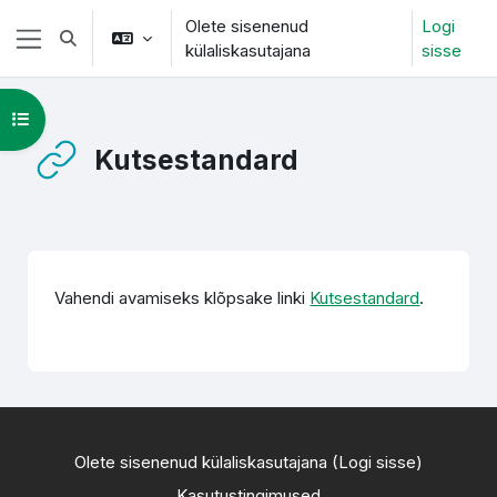
Jäta vahele peasisuni
Olete sisenenud
Logi
Lülitab otsingu sisendi
külaliskasutajana
sisse
Küljepaneel
Ava kursuse sisukord
Kutsestandard
Lõpetamise nõuded
Vahendi avamiseks klõpsake linki
Kutsestandard
.
Olete sisenenud külaliskasutajana (
Logi sisse
)
Kasutustingimused