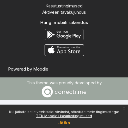
Kasutustingimused
Aktiveeri tavakujundus
Hangi mobiili rakendus
Powered by
Moodle
This theme was proudly developed by
x
Kui jätkate selle veebisaidi sirvimist, nõustute meie tingimustega:
TTK Moodle'i kasutustingimused
Jätka