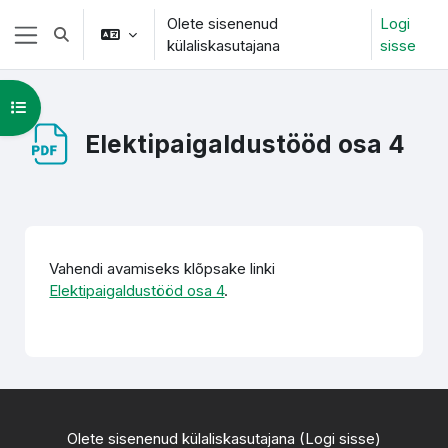
Jäta vahele peasisuni
Olete sisenenud
Logi
Lülitab otsingu sisendi
külaliskasutajana
sisse
Küljepaneel
Ava kursuse sisukord
Elektipaigaldustööd osa 4
Lõpetamise nõuded
Vahendi avamiseks klõpsake linki
Elektipaigaldustööd osa 4
.
Olete sisenenud külaliskasutajana (
Logi sisse
)