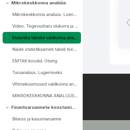
Mikrokeskkonna analüüs
Свернуть
Mikrokeskkonna analüüs. Loengumaterjal
Video. Tegevusharu olukorra ja konkurentsitingimuste analüüs - Juhan Teder URL
Statistika tabelid valdkonna analüüsiks
Näide statistikaameti tabeli töötlemisest
EMTAK koodid. Otsing
Turuanalüüs. Lugemiseks
Võtmeküsimused valdkonna analüüsiks. Vajalik rühmatööks
MIKROKESKKONNA ANALÜÜSI ÜLESLAADIMINE
Finantsaruannete koostamine ja analüüs. KORDAMINE
Свернуть
Bilanss ja kasumiaruanne